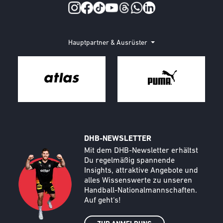
Social Media
Hauptpartner & Ausrüster
DHB-NEWSLETTER
Call to action image
Text
Mit dem DHB-Newsletter erhältst
Du regelmäßig spannende
Insights, attraktive Angebote und
alles Wissenswerte zu unseren
Handball-Nationalmannschaften.
Auf geht‘s!