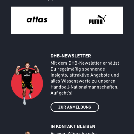
DHB-NEWSLETTER
Call to action image
Text
Mit dem DHB-Newsletter erhältst
Du regelmäßig spannende
Insights, attraktive Angebote und
alles Wissenswerte zu unseren
Handball-Nationalmannschaften.
Auf geht‘s!
ZUR ANMELDUNG
IN KONTAKT BLEIBEN
Call to action image
Text