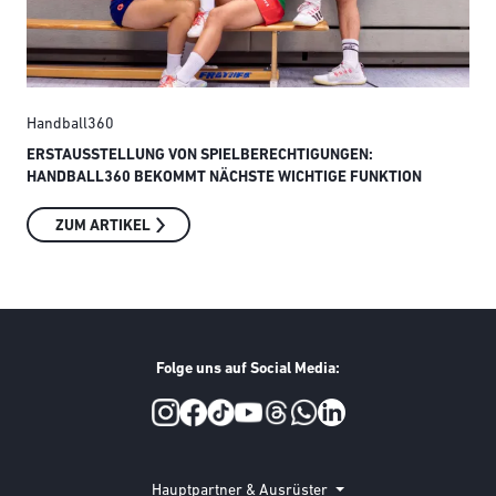
Handball360
Han
ERSTAUSSTELLUNG VON SPIELBERECHTIGUNGEN:
SO 
HANDBALL360 BEKOMMT NÄCHSTE WICHTIGE FUNKTION
ZUM ARTIKEL
Folge uns auf Social Media:
Social Media
Hauptpartner & Ausrüster