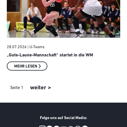
28.07.2026
| U-Teams
„Gute-Laune-Mannschaft“ startet in die WM
MEHR LESEN
Seitennummerierung
Nächste Seite
weiter >
Seite 1
Folge uns auf Social Media: