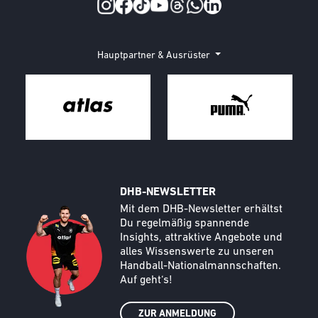
Social Media
Hauptpartner & Ausrüster
DHB-NEWSLETTER
Call to action image
Text
Mit dem DHB-Newsletter erhältst
Du regelmäßig spannende
Insights, attraktive Angebote und
alles Wissenswerte zu unseren
Handball-Nationalmannschaften.
Auf geht‘s!
ZUR ANMELDUNG