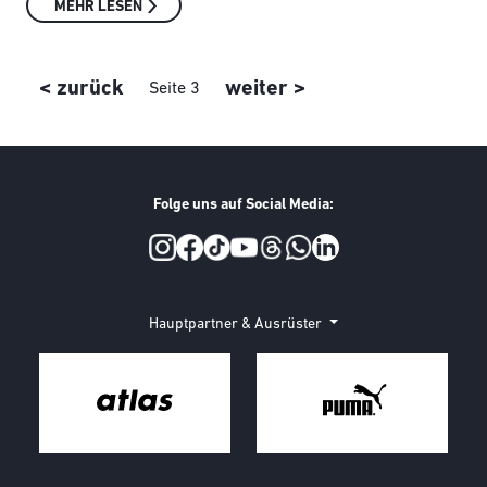
MEHR LESEN
Seitennummerierung
Vorherige Seite
Nächste Seite
< zurück
weiter >
Seite 3
Folge uns auf Social Media:
Social Media
Hauptpartner & Ausrüster