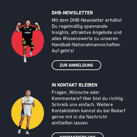
DHB-NEWSLETTER
Call to action image
Text
Mit dem DHB-Newsletter erhältst
Du regelmäßig spannende
Insights, attraktive Angebote und
alles Wissenswerte zu unseren
Handball-Nationalmannschaften.
Auf geht‘s!
ZUR ANMELDUNG
IN KONTAKT BLEIBEN
Call to action image
Text
Fragen, Wünsche oder
Kommentare? Hier bist du richtig.
Schreib uns einfach. Weitere
Kontaktdaten kannst du bei Bedarf
gerne mit in die Nachricht
einfließen lassen.