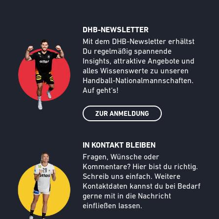
DHB-NEWSLETTER
Call to action image
Text
Mit dem DHB-Newsletter erhältst
Du regelmäßig spannende
Insights, attraktive Angebote und
alles Wissenswerte zu unseren
Handball-Nationalmannschaften.
Auf geht‘s!
ZUR ANMELDUNG
IN KONTAKT BLEIBEN
Call to action image
Text
Fragen, Wünsche oder
Kommentare? Hier bist du richtig.
Schreib uns einfach. Weitere
Kontaktdaten kannst du bei Bedarf
gerne mit in die Nachricht
einfließen lassen.