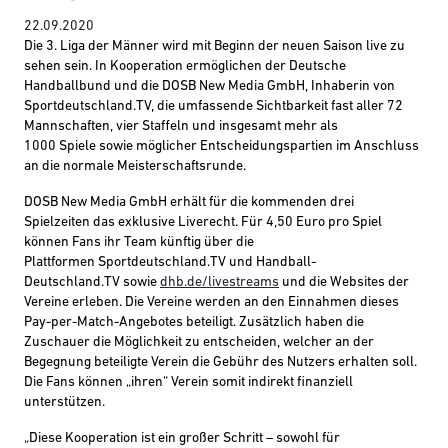
22.09.2020
Die 3. Liga der Männer wird mit Beginn der neuen Saison live
zu
sehen
sein.
In Kooperation ermöglichen der Deutsche
Handballbund und die DOSB New Media GmbH, Inhaberin von
Sportdeutschland.TV, die
umfassende
Sichtbarkeit
fast alle
r
72
Mannschaften
, vier Staffeln und insgesamt
mehr als
1000
Spiele
sowie möglicher Entscheidungspartien im Anschluss
an die normale Meisterschaftsrunde
.
DOSB N
ew Media GmbH
erhält
für die kommenden drei
Spielzeiten
das exklusive Liverecht. Für 4,50 Euro pro Spiel
können Fans ihr Team künftig über die
Plattformen
S
portdeutschland.
TV
und
H
andball-
D
eutschland.
TV
sowie
dhb
.de/
livestreams
und die Websites der
Vereine erleben.
Die Vereine werden an den Einnahmen
dieses
Pay-per-Match-Angebotes beteiligt.
Zusätzlich haben die
Zuschauer die Möglichkeit zu entscheiden, welcher an der
Begegnung beteiligte Verein die Gebühr des Nutzers erhalten soll.
Die Fans können
„
ihren
“
Verein somit indirekt finanziell
unterstützen
.
„
Diese Kooperation ist
ein großer Schritt
– sowohl
für