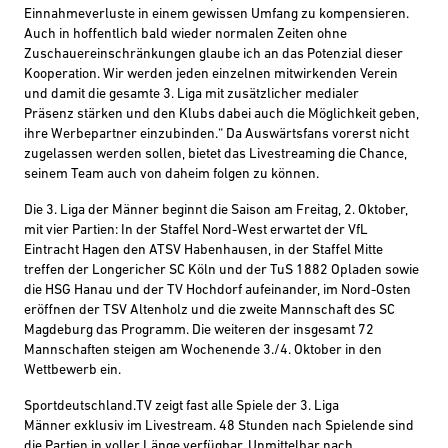
Einnahmeverluste
in einem gewissen Umfang zu kompensieren.
Auch in hoffentlich bald wieder normalen Zeiten ohne
Zuschauereinschränkungen glaube ich an das Potenzial dieser
Kooperation. Wir werden jeden einzelnen
mitwirkenden
Verein
und damit die gesamte 3. Liga
mit zusätzlicher medialer
Präsenz
stärken
und
den Klubs
dabei auch die Möglichkeit gebe
n
,
i
hre Werbep
artner einzubinden
.
“
Da
Auswärtsfans vorerst nicht
zugelassen werden sollen, bietet das Livestreaming die Chance,
seinem Team auch
von daheim folgen zu können.
Die 3. Liga der Männer beginnt die Saison am Freitag, 2. Oktober,
mit vier Partien: In der Staffel Nord-West erwartet der VfL
Eintracht Hagen den ATSV Habenhausen, in der Staffel Mitte
treffen der Longericher SC Köln und der TuS 1882 Opladen sowie
die HSG Hanau und der TV Hochdorf aufeinander, im Nord-Osten
eröffnen der TSV Altenholz und die zweite Mannschaft des SC
Magdeburg das Programm. Die weiteren der insgesamt 72
Mannschaften steigen am Wochenende 3./4. Oktober in den
Wettbewerb
ein
.
Sportdeutschland.
TV
zeigt
fast
alle
Spiele der 3. Liga
Männer
exklusiv im Livestream. 48 Stunden nach Spielende sind
die Partien in voller Länge verfügbar. Unmittelbar nach