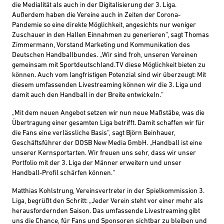
die
Medialität
als
auch
in der Digitalisierung
der 3. Liga.
Außerdem
haben die Vereine
auch
in Zeiten der Corona-
Pandemie
so eine
direkte Möglichkeit
, angesichts nur weniger
Zuschauer in den Hallen
Einnahmen zu generieren
“, sagt Thomas
Zimmermann, Vorstand Marketing und Kommunikation des
Deutschen Handballbundes
.
„Wir sind froh, unseren Vereinen
gemeinsam mit Sportdeutschland.
TV
diese Möglichkeit bieten zu
können
.
Auch vom langfristigen Potenzial sind wir überzeugt
: Mit
diesem umfassenden Livestreaming können wir die 3. Liga und
damit auch den Handball in der Breite entwickeln.
“
„
Mit dem neuen Angebot setzen wir nun neue Maßstäbe, was die
Übertragung einer gesamten Liga betrifft. Damit schaffen wir für
die Fans eine verlässliche Basis
“, sagt Björn Beinhauer,
Geschäftsführer der DOSB New Media GmbH. „Handball ist eine
unserer Kernsportarten. Wir freuen uns sehr, dass wir unser
Portfolio mit der 3. Liga der Männer erweitern und unser
Handball-Profil schärfen können.“
Matthias
Kohlstrung
, Vereinsvertreter in der Spielkommission 3.
Liga
, begrüßt den Schritt
: „
Jeder Verein steht vor einer mehr als
herausfordernden Saison. Das umfassende Livestreaming gibt
uns die Chance, für Fans
und Sponsoren sichtbar zu bleiben und