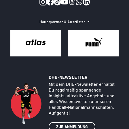
Social Media
Hauptpartner & Ausrüster
DHB-NEWSLETTER
Call to action image
Text
Mit dem DHB-Newsletter erhältst
Du regelmäßig spannende
Insights, attraktive Angebote und
alles Wissenswerte zu unseren
Handball-Nationalmannschaften.
Auf geht‘s!
ZUR ANMELDUNG