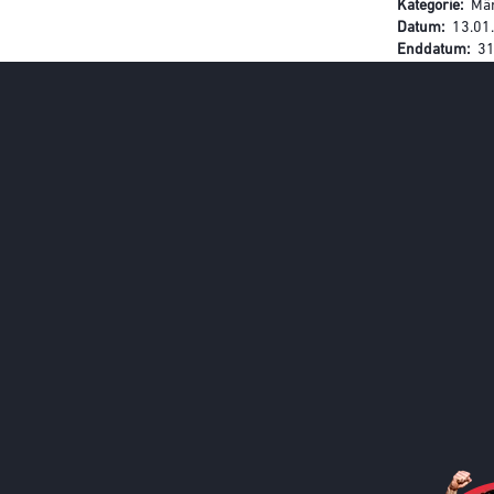
Kategorie
Mä
Datum
13.01
Enddatum
31
Social Media
Call to action image