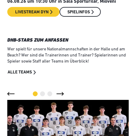
06.08.26 um 10:30 Uhr in Sala Sporturilar, Mioveni
06.
Pok
LIVESTREAM DYN
SPIELINFOS
DHB-STARS ZUM ANFASSEN
Wer spielt für unsere Nationalmannschaften in der Halle und am
Beach? Wer sind die Trainerinnen und Trainer? Spielerinnen und
Spieler sowie Staff aller Teams im Überblick!
ALLE TEAMS