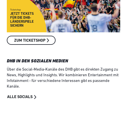
Ticketshop
Fan
JETZT TICKETS
O
FÜR DIE DHB-
H
LÄNDERSPIELE
F
SICHERN
D
ZUM TICKETSHOP
DHB IN DEN SOZIALEN MEDIEN
Über die Social-Media-Kanäle des DHB gibt es direkten Zugang zu
News, Highlights und Insights. Wir kombinieren Entertainment mit
Infotainment - für verschiedene Interessen gibt es passende
Kanäle.
ALLE SOCIALS