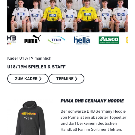
Kader U18/19 männlich
Kad
U18/19M SPIELER & STAFF
U1
ZUM KADER
TERMINE
PUMA DHB GERMANY HOODIE
Der schwarze DHB Germany Hoodie
von Puma ist ein absoluter Topseller
und darf bei keinem deutschen
Handball Fan im Sortiment fehlen.