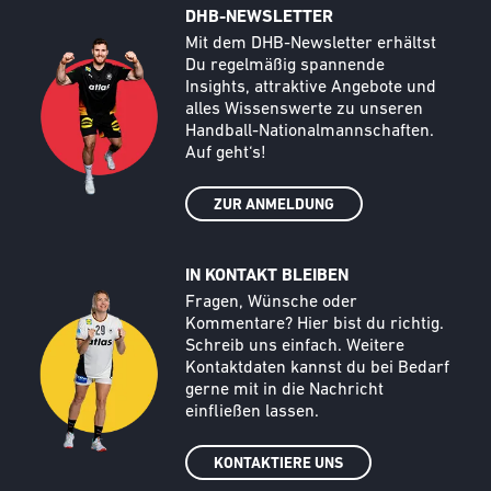
DHB-NEWSLETTER
Call to action image
Text
Mit dem DHB-Newsletter erhältst
Du regelmäßig spannende
Insights, attraktive Angebote und
alles Wissenswerte zu unseren
Handball-Nationalmannschaften.
Auf geht‘s!
ZUR ANMELDUNG
IN KONTAKT BLEIBEN
Call to action image
Text
Fragen, Wünsche oder
Kommentare? Hier bist du richtig.
Schreib uns einfach. Weitere
Kontaktdaten kannst du bei Bedarf
gerne mit in die Nachricht
einfließen lassen.
KONTAKTIERE UNS