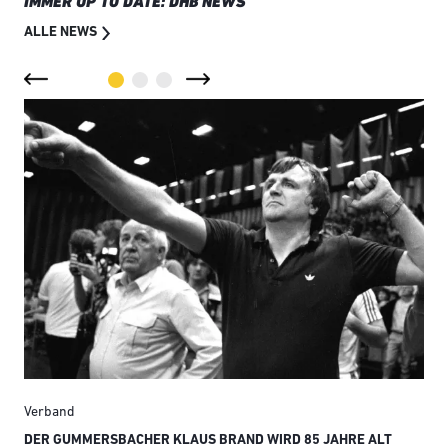
IMMER UP TO DATE: DHB NEWS
ALLE NEWS
Verband
Ver
DER GUMMERSBACHER KLAUS BRAND WIRD 85 JAHRE ALT
SMI