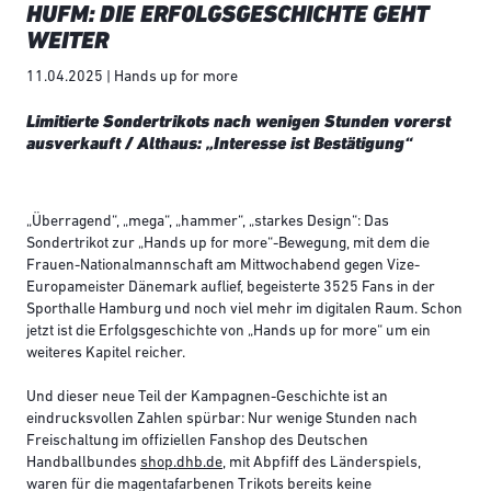
HUFM: DIE ERFOLGSGESCHICHTE GEHT
WEITER
11.04.2025 | Hands up for more
Limitierte Sondertrikots nach wenigen Stunden vorerst
ausverkauft / Althaus: „Interesse ist Bestätigung“
„Überragend“, „mega“, „hammer“, „starkes Design“: Das
Sondertrikot zur „Hands up for more“-Bewegung, mit dem die
Frauen-Nationalmannschaft am Mittwochabend gegen Vize-
Europameister Dänemark auflief, begeisterte 3525 Fans in der
Sporthalle Hamburg und noch viel mehr im digitalen Raum. Schon
jetzt ist die Erfolgsgeschichte von „Hands up for more“ um ein
weiteres Kapitel reicher.
Und dieser neue Teil der Kampagnen-Geschichte ist an
eindrucksvollen Zahlen spürbar: Nur wenige Stunden nach
Freischaltung im offiziellen Fanshop des Deutschen
Handballbundes
shop.dhb.de
, mit Abpfiff des Länderspiels,
waren für die magentafarbenen Trikots bereits keine