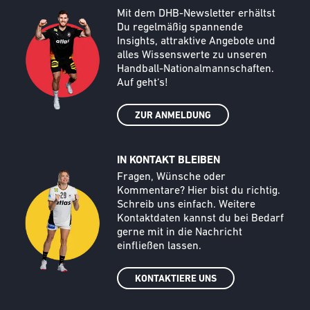
Call to action image
Text
Mit dem DHB-Newsletter erhältst
Du regelmäßig spannende
Insights, attraktive Angebote und
alles Wissenswerte zu unseren
Handball-Nationalmannschaften.
Auf geht‘s!
ZUR ANMELDUNG
IN KONTAKT BLEIBEN
Call to action image
Text
Fragen, Wünsche oder
Kommentare? Hier bist du richtig.
Schreib uns einfach. Weitere
Kontaktdaten kannst du bei Bedarf
gerne mit in die Nachricht
einfließen lassen.
KONTAKTIERE UNS