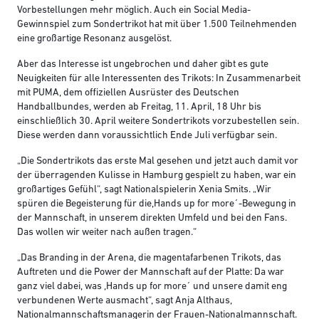
Vorbestellungen mehr möglich. Auch ein Social Media-
Gewinnspiel zum Sondertrikot hat mit über 1.500 Teilnehmenden
eine großartige Resonanz ausgelöst.
Aber das Interesse ist ungebrochen und daher gibt es gute
Neuigkeiten für alle Interessenten des Trikots: In Zusammenarbeit
mit PUMA, dem offiziellen Ausrüster des Deutschen
Handballbundes, werden ab Freitag, 11. April, 18 Uhr bis
einschließlich 30. April weitere Sondertrikots vorzubestellen sein.
Diese werden dann voraussichtlich Ende Juli verfügbar sein.
„Die Sondertrikots das erste Mal gesehen und jetzt auch damit vor
der überragenden Kulisse in Hamburg gespielt zu haben, war ein
großartiges Gefühl“, sagt Nationalspielerin Xenia Smits. „Wir
spüren die Begeisterung für die,Hands up for more´-Bewegung in
der Mannschaft, in unserem direkten Umfeld und bei den Fans.
Das wollen wir weiter nach außen tragen.“
„Das Branding in der Arena, die magentafarbenen Trikots, das
Auftreten und die Power der Mannschaft auf der Platte: Da war
ganz viel dabei, was ,Hands up for more´ und unsere damit eng
verbundenen Werte ausmacht“, sagt Anja Althaus,
Nationalmannschaftsmanagerin der Frauen-Nationalmannschaft.