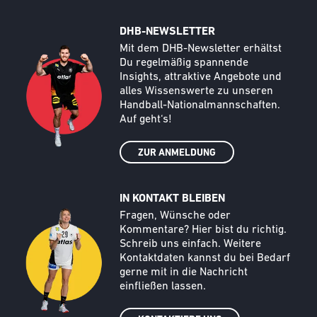
DHB-NEWSLETTER
Call to action image
Text
Mit dem DHB-Newsletter erhältst
Du regelmäßig spannende
Insights, attraktive Angebote und
alles Wissenswerte zu unseren
Handball-Nationalmannschaften.
Auf geht‘s!
ZUR ANMELDUNG
IN KONTAKT BLEIBEN
Call to action image
Text
Fragen, Wünsche oder
Kommentare? Hier bist du richtig.
Schreib uns einfach. Weitere
Kontaktdaten kannst du bei Bedarf
gerne mit in die Nachricht
einfließen lassen.