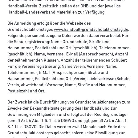
Grundschulen dabei von Übungsleiter*innen aus einem lokalen
Handball-​​Verein. Zusätzlich stellen der DHB und der jeweilige
Handball-​​Landesverband Materialien zur Verfügung.
Die Anmeldung erfolgt über die Webseite des
Grundschulaktionstages
www.handball-grundschulaktionstag.de
.
Folgende personenbezogene Daten werden dabei verarbeitet: Für
die Schulregistrierung: Name Grundschule, Straße und
Hausnummer, Postleitzahl und Ort (geschäftlich), Telefonnummer
(geschäftlich), Name, Vorname, E-Mail (Ansprechperson), Anzahl
der teilnehmenden Klassen, Anzahl der teilnehmenden Schüler;
Für die Vereinsregistrierung: Name Verein, Vorname, Name,
Telefonnummer, E-Mail (Ansprechperson), Straße und
Hausnummer, Postleitzahl und Ort (Verein); Lieferadresse (Schule,
Verein, abweichend); Vorname, Name, Straße und Hausnummer,
Postleitzahl und Ort.
Der Zweck ist die Durchführung von Grundschulaktionstagen zum
Zwecke der Bekanntheitssteigerung des Handballs und zur
Gewinnung von Mitgliedern und erfolgt auf der Rechtsgrundlage
gemäß Art. 6 Abs. 1 S. 1 lit. b DSGVO und ggf. gemäß Art. 6 Abs. 1
S. 1 lit. a DSGVO. Die Daten werden zwölf Monate nach Ende des
Grundschulaktionstages gelöscht, sofern keine Einwilligung zur