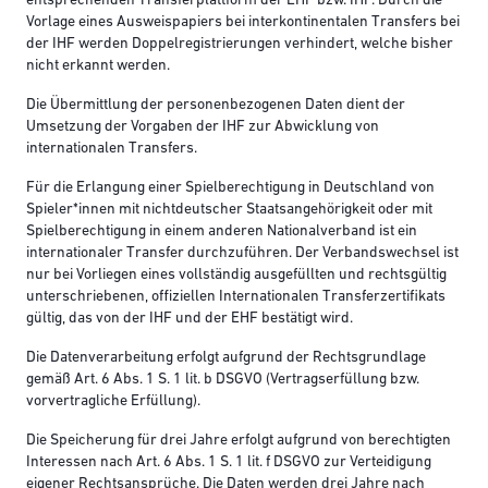
entsprechenden Transferplattform der EHF bzw. IHF. Durch die
Vorlage eines Ausweispapiers bei interkontinentalen Transfers bei
der IHF werden Doppelregistrierungen verhindert, welche bisher
nicht erkannt werden.
Die Übermittlung der personenbezogenen Daten dient der
Umsetzung der Vorgaben der IHF zur Abwicklung von
internationalen Transfers.
Für die Erlangung einer Spielberechtigung in Deutschland von
Spieler*innen mit nichtdeutscher Staatsangehörigkeit oder mit
Spielberechtigung in einem anderen Nationalverband ist ein
internationaler Transfer durchzuführen. Der Verbandswechsel ist
nur bei Vorliegen eines vollständig ausgefüllten und rechtsgültig
unterschriebenen, offiziellen Internationalen Transferzertifikats
gültig, das von der IHF und der EHF bestätigt wird.
Die Datenverarbeitung erfolgt aufgrund der Rechtsgrundlage
gemäß Art. 6 Abs. 1 S. 1 lit. b DSGVO (Vertragserfüllung bzw.
vorvertragliche Erfüllung).
Die Speicherung für drei Jahre erfolgt aufgrund von berechtigten
Interessen nach Art. 6 Abs. 1 S. 1 lit. f DSGVO zur Verteidigung
eigener Rechtsansprüche. Die Daten werden drei Jahre nach