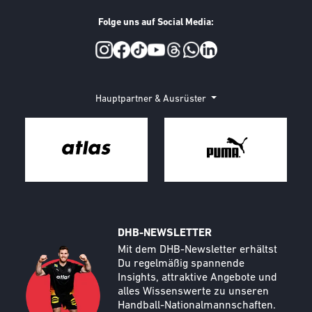
Folge uns auf Social Media:
Social Media
Hauptpartner & Ausrüster
DHB-NEWSLETTER
Call to action image
Text
Mit dem DHB-Newsletter erhältst
Du regelmäßig spannende
Insights, attraktive Angebote und
alles Wissenswerte zu unseren
Handball-Nationalmannschaften.