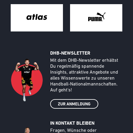
DHB-NEWSLETTER
Call to action image
Text
Mit dem DHB-Newsletter erhältst
Du regelmäßig spannende
Insights, attraktive Angebote und
alles Wissenswerte zu unseren
Handball-Nationalmannschaften.
Auf geht‘s!
ZUR ANMELDUNG
IN KONTAKT BLEIBEN
Call to action image
Text
Fragen, Wünsche oder