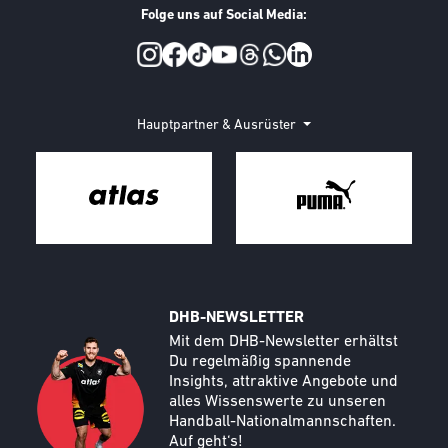
Folge uns auf Social Media:
Social Media
Hauptpartner & Ausrüster
DHB-NEWSLETTER
Call to action image
Text
Mit dem DHB-Newsletter erhältst
Du regelmäßig spannende
Insights, attraktive Angebote und
alles Wissenswerte zu unseren
Handball-Nationalmannschaften.
Auf geht‘s!