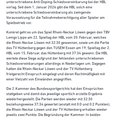
unterschriebene Anti-Doping-Schiedsvereinbarung bei der HBL
vorlag. Seit dem 1. Januar 2026 gibt die HBL solch eine
unterschriebene Schiedsvereinbarung als zwingende
Voraussetzung für die Teilnahmeberechtigung aller Spieler am
Spielbetrieb vor.
Konkret geht es um das Spiel Rhein-Neckar Löwen gegen den TBV
Lemgo Lippe am 22. Spieltag der HBL vom 20. Februar, welches
die Rhein-Neckar Löwen mit 32:30 gewannen, sowie um die Partie
des TV Hüttenberg gegen den TUSEM Essen am 19. Spieltag der 2.
HBL vom 15. Februar, das Hüttenberg mit 37:34 gewann. Die HBL
wertete diese Siege aufgrund der fehlenden unterschriebenen
Schiedsvereinbarungen allerdings in Niederlagen um. Dagegen
hatten die Rhein-Neckar Löwen und der TV Hüttenberg
fristgerecht Einspruch eingelegt und deren Rechtmäßigkeit mit
einer Vielzahl von Einwänden angegriffen.
Die 2. Kammer des Bundessportgerichts hat den Einsprüchen
stattgeben und damit das jeweilige sportlich erzielte Ergebnis
wiederhergestellt. Die Partien werden wieder mit 32:30
beziehungsweise 37:34 gewertet (anstatt mit 0:0 und 0:2 Punkten),
die Rhein-Neckar Löwen und der TV Hüttenberg erhalten wieder
jeweils zwei Punkte. Die Begründung der Kammer: In beiden