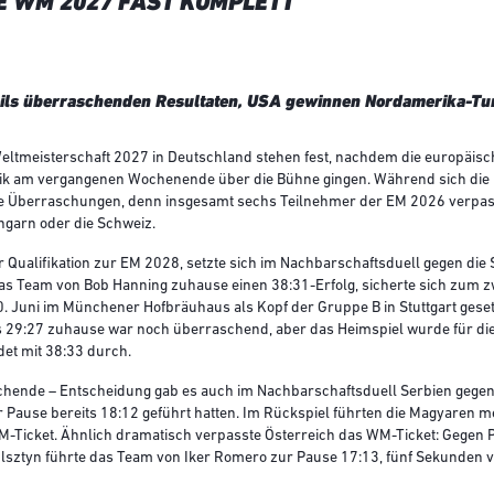
E WM 2027 FAST KOMPLETT
eils überraschenden Resultaten, USA gewinnen Nordamerika-Tur
ltmeisterschaft 2027 in Deutschland stehen fest, nachdem die europäisc
bik am vergangenen Wochenende über die Bühne gingen. Während sich die
ige Überraschungen, denn insgesamt sechs Teilnehmer der EM 2026 verpass
ngarn oder die Schweiz.
er Qualifikation zur EM 2028, setzte sich im Nachbarschaftsduell gegen di
 das Team von Bob Hanning zuhause einen 38:31-Erfolg, sicherte sich zum z
 Juni im Münchener Hofbräuhaus als Kopf der Gruppe B in Stuttgart gesetz
s 29:27 zuhause war noch überraschend, aber das Heimspiel wurde für die
det mit 38:33 durch.
hende – Entscheidung gab es auch im Nachbarschaftsduell Serbien gege
 Pause bereits 18:12 geführt hatten. Im Rückspiel führten die Magyaren me
WM-Ticket. Ähnlich dramatisch verpasste Österreich das WM-Ticket: Gegen P
Olsztyn führte das Team von Iker Romero zur Pause 17:13, fünf Sekunden v