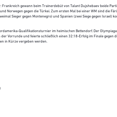
r: Frankreich gewann beim Trainerdebüt von Talant Dujshebaev beide Part
nd Norwegen gegen die Türkei. Zum ersten Mal bei einer WM sind die Färö
weimal Sieger gegen Montenegro) und Spanien (zwei Siege gegen Israel) k
rdamerika-Qualifikationsturnier im heimischen Bettendorf. Der Olympiaga
der Vorrunde und feierte schließlich einen 32:18-Erfolg im Finale gegen d
llen in Kürze vergeben werden.
3