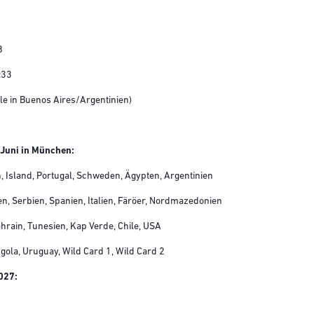
8
:33
ele in Buenos Aires/Argentinien)
 Juni in München:
 Island, Portugal, Schweden, Ägypten, Argentinien
, Serbien, Spanien, Italien, Färöer, Nordmazedonien
ahrain, Tunesien, Kap Verde, Chile, USA
ngola, Uruguay, Wild Card 1, Wild Card 2
027: