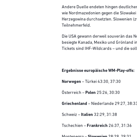
Andere Duelle endeten hingen deutliche
wie Nordmazedonien gegen die Slowakei u
Herzegowina durchsetzten. Slowenien (z
Teilnehmerfeld.
Die USA gewann derweil souverän das No
besiegte Kanada, Mexiko und Grönland in 
Tickets sind IHF-Wildcards – und die so
Ergebnisse europäische WM-Play-offs:
Norwegen
– Türkei 43:30, 37:30
Österreich –
Polen
25:26, 30:30
Griechenland
– Niederlande 29:27, 38:3
Schweiz –
Italien
32:29, 31:38
Tschechien –
Frankreich
26:37, 31:36
Montenegro –
Slowenien
28:29, 29:31