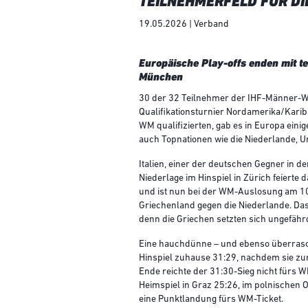
TEILNEHMERFELD FÜR DI
19.05.2026 | Verband
Europäische Play-offs enden mit t
München
30 der 32 Teilnehmer der IHF-Männer-We
Qualifikationsturnier Nordamerika/Kari
WM qualifizierten, gab es in Europa ein
auch Topnationen wie die Niederlande, U
Italien, einer der deutschen Gegner in d
Niederlage im Hinspiel in Zürich feierte
und ist nun bei der WM-Auslosung am 10.
Griechenland gegen die Niederlande. Da
denn die Griechen setzten sich ungefähr
Eine hauchdünne – und ebenso überrasc
Hinspiel zuhause 31:29, nachdem sie zur
Ende reichte der 31:30-Sieg nicht fürs 
Heimspiel in Graz 25:26, im polnischen 
eine Punktlandung fürs WM-Ticket.