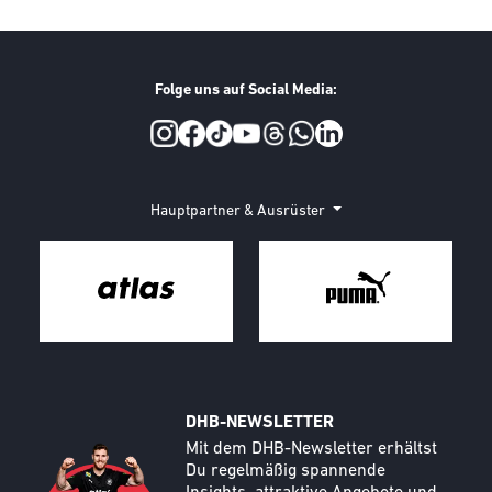
Folge uns auf Social Media:
Social Media
Hauptpartner & Ausrüster
DHB-NEWSLETTER
Call to action image
Text
Mit dem DHB-Newsletter erhältst
Du regelmäßig spannende