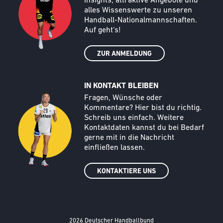
Insights, attraktive Angebote und
alles Wissenswerte zu unseren
Handball-Nationalmannschaften.
Auf geht‘s!
ZUR ANMELDUNG
IN KONTAKT BLEIBEN
Call to action image
Text
Fragen, Wünsche oder
Kommentare? Hier bist du richtig.
Schreib uns einfach. Weitere
Kontaktdaten kannst du bei Bedarf
gerne mit in die Nachricht
einfließen lassen.
KONTAKTIERE UNS
2026 Deutscher Handballbund