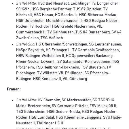
Staffel Mitte:
HSC Bad Neustadt, Leichlinger TV, Longericher
SC Köln, HSG Bergische Panther, TUS 82 Opladen, TV
Kirchzell, HSG Hanau, HG Saarlouis, HSG Bieberau-Modau,
HSG Dutenhofen-Münchholzhausen II, HSG Rodgau Nieder-
Roden, TV Hochdorf, HSG Krefeld Niederrhein, VfL
Gummersbach II, TV Gelnhausen, TuS 04 Dansenberg, SV 64
Zweibrücken, TSG Haßloch
Staffel Süd:
HG Oftersheim/Schwetzingen, SG Leutershausen,
HaSpo Bayreuth, HC Erlangen II, TV Germania Großsachsen,
HBW Balingen-Weilstetten II, HC Oppenweiler/Backnang,
Rhein-Neckar Löwen II, SV Salamander Kornwestheim, TGS
Pforzheim, TSB Heilbronn-Horkheim, TSV Blaustein, TV
Plochingen, TV Willstätt, VfL Pfullingen, SG Pforzheim-
Eutingen, HSG Konstanz II, VfL Günzburg
Frauen:
Staffel Mitte:
HV Chemnitz, SC Markranstädt, SG TSG/DJK
Mainz-Bretzenheim, SV Germania Fritzlar, FSV Mainz 05 II,
TSG Eddersheim, HSG Gedern-Nidda, HSG Rodgau Nieder-
Roden, HSG Lumdatal, HSG Kleenheim-Langgöns, SVU Halle-
Neustadt II, Thüringer HC II