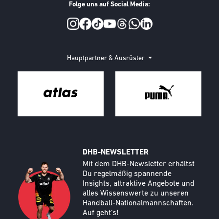
Folge uns auf Social Media:
Social Media
Hauptpartner & Ausrüster
DHB-NEWSLETTER
Call to action image
Text
Mit dem DHB-Newsletter erhältst
Du regelmäßig spannende
Insights, attraktive Angebote und
alles Wissenswerte zu unseren
Handball-Nationalmannschaften.
Auf geht‘s!