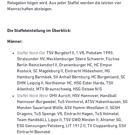
Relegation folgen wird. Aus jeder Staffel werden die letzten vier
Mannschaften absteigen.
Die Staffeleinteilung im Überblick:
Männer:
Staffel Nord-Ost:
TSV Burgdorf II, 1.VfL Potsdam 1990,
Stralsunder HV, Mecklenburger Stiere Schwerin, Füchse
Berlin Reinickendorf II, Oranienburger HC, HC Empor
Rostock, SC Magdeburg II, Eintracht Hildesheim, HG
Hamburg Barmbek, SV Anhalt Bernburg, HC Burgenland, SC
DHfK Leipzig II, Northeimer HC, HSG Eider Harde, TSV
Altenholz, MTV Braunschweig, HSG Ostsee N/G
Staffel Nord-West:
OHV Aurich, HSV Hannover, Handball
Hannover-Burgwedel, TuS Vinnhorst, ATSV Habenhausen, SG
Menden Sauerland Wölfe, ASV Hamm-Westfalen II, SGSH
Dragons, TuS Spenge, VfL Eintracht Hagen, TuS Volmetal,
Team HandbALL Lippe II, TSV GWD Minden II, Ahlener SG,
ESG Gensungen/Felsberg, LIT 1912 II, TV Cloppenburg, GSV
Eintracht Baunatal