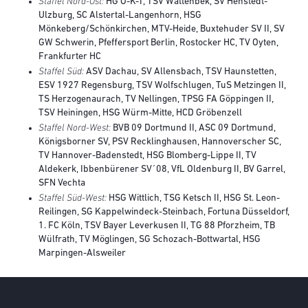
Staffel Nord-Ost:
HG O-K-T, TSV Wattenbek, SV Henstedt-
Ulzburg, SC Alstertal-Langenhorn, HSG
Mönkeberg/Schönkirchen, MTV-Heide, Buxtehuder SV II, SV
GW Schwerin, Pfeffersport Berlin, Rostocker HC, TV Oyten,
Frankfurter HC
Staffel Süd:
ASV Dachau, SV Allensbach, TSV Haunstetten,
ESV 1927 Regensburg, TSV Wolfschlugen, TuS Metzingen II,
TS Herzogenaurach, TV Nellingen, TPSG FA Göppingen II,
TSV Heiningen, HSG Würm-Mitte, HCD Gröbenzell
Staffel Nord-West:
BVB 09 Dortmund II, ASC 09 Dortmund,
Königsborner SV, PSV Recklinghausen, Hannoverscher SC,
TV Hannover-Badenstedt, HSG Blomberg-Lippe II, TV
Aldekerk, Ibbenbürener SV´08, VfL Oldenburg II, BV Garrel,
SFN Vechta
Staffel Süd-West:
HSG Wittlich, TSG Ketsch II, HSG St. Leon-
Reilingen, SG Kappelwindeck-Steinbach, Fortuna Düsseldorf,
1. FC Köln, TSV Bayer Leverkusen II, TG 88 Pforzheim, TB
Wülfrath, TV Möglingen, SG Schozach-Bottwartal, HSG
Marpingen-Alsweiler