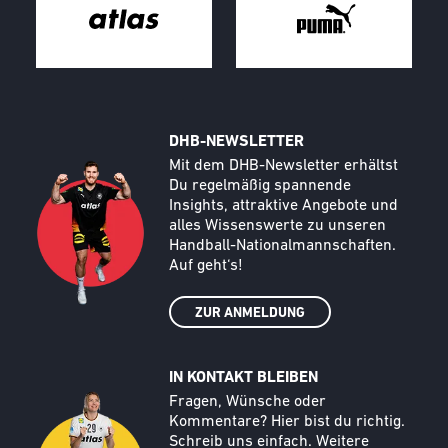
DHB-NEWSLETTER
Call to action image
Text
Mit dem DHB-Newsletter erhältst
Du regelmäßig spannende
Insights, attraktive Angebote und
alles Wissenswerte zu unseren
Handball-Nationalmannschaften.
Auf geht‘s!
ZUR ANMELDUNG
IN KONTAKT BLEIBEN
Call to action image
Text
Fragen, Wünsche oder
Kommentare? Hier bist du richtig.
Schreib uns einfach. Weitere