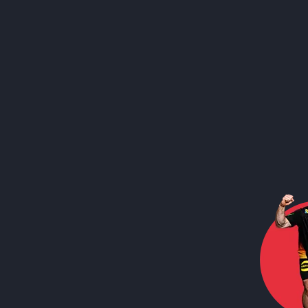
Social Media
Call to action image