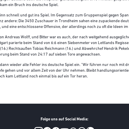
 kam ein Bruch ins deutsche Spiel.
n schnell und gut ins Spiel. Im Gegensatz zum Gruppenspiel gegen Spani
nz andere: Die 3450 Zuschauer in Trondheim sahen eine zupackende deut
, und eine entschlossene Offensive, der allerdings noch zu oft die Ideen im 
von Andreas Wolff, und Bitter war es auch, der nach weitgehend ausgeglich
tgart parierte beim Stand von 6:6 einen Siebenmeter von Lettlands Regiss
(16.) Rechtsaußen Tobias Reichmann (16.) und Abwehrchef Hendrik Pekeler 
sprung beim Stand von 24:17 auf sieben Tore angewachsen.
dann wieder alte Fehler ins deutsche Spiel ein. "Wir führen nur noch mit dre
Tiefe gehen und vor allem Zeit von der Uhr nehmen. Bleibt handlungsorientie
h kam Lettland noch einmal bis auf ein Tor heran.
Folge uns auf Social Media: