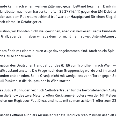
trunde kann nach einem wahren Zittersieg gegen Lettland beginnen: Dank i
Handballer nach dem hart erkämpften 28:27 (16:11) gegen den EM-Debüta
er aus dem Rückraum achtmal traf, war der Hauptgarant für einen Sieg, de
ch einmal in Gefahr geriet.
uation, wir konnten nicht viel gewinnen, aber viel verlieren", sagte Bundes
m Griff, aber dann haben wir aus dem Tor nicht mehr so viel Unterstützung 
wir am Ende mit einem blauen Auge davongekommen sind. Auch so ein Spiel
ch Hause schaukeln."
legation des Deutschen Handballbundes (DHB) von Trondheim nach Wien, w
eißrussland ansteht. Die Frage nach dem Gruppensieg wurde erst im ansc
landen entschieden. Sollte Oranje nicht mit wenigstens zehn Toren gegen 
ll Punkten in die Hauptrunde in Wien starten.
 des Julius Kühn, der reichlich Selbstvertrauen für die bevorstehenden A
ann die Show des zwei Meter großen Rückraum-Shooters von der MT Melsu
euten um Regisseur Paul Drux, und hatte mit seinem achten Treffer zum 23
gegen Lettland auch als Anspieler glänzte, lediglich 8:46 Minuten gespielt 