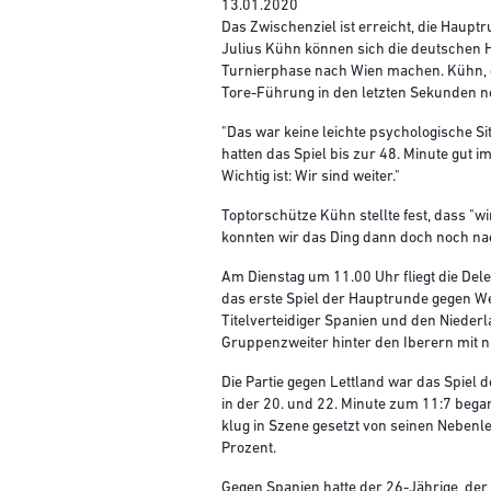
13.01.2020
Das Zwischenziel ist erreicht, die Haup
Julius Kühn können sich die deutschen 
Turnierphase nach Wien machen. Kühn, d
Tore-Führung in den letzten Sekunden no
"Das war keine leichte psychologische Sit
hatten das Spiel bis zur 48. Minute gut i
Wichtig ist: Wir sind weiter."
Toptorschütze Kühn stellte fest, dass "
konnten wir das Ding dann doch noch na
Am Dienstag um 11.00 Uhr fliegt die De
das erste Spiel der Hauptrunde gegen W
Titelverteidiger Spanien und den Nieder
Gruppenzweiter hinter den Iberern mit nu
Die Partie gegen Lettland war das Spiel
in der 20. und 22. Minute zum 11:7 beg
klug in Szene gesetzt von seinen Nebenl
Prozent.
Gegen Spanien hatte der 26-Jährige, der 