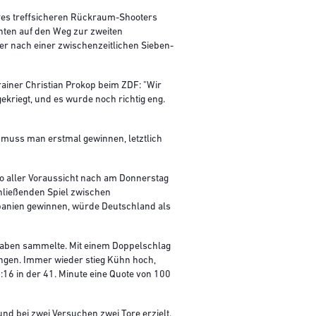
hres treffsicheren Rückraum-Shooters
nten auf den Weg zur zweiten
r nach einer zwischenzeitlichen Sieben-
trainer Christian Prokop beim ZDF: "Wir
gekriegt, und es wurde noch richtig eng.
 muss man erstmal gewinnen, letztlich
o aller Voraussicht nach am Donnerstag
hließenden Spiel zwischen
Spanien gewinnen, würde Deutschland als
ufgaben sammelte. Mit einem Doppelschlag
ngen. Immer wieder stieg Kühn hoch,
:16 in der 41. Minute eine Quote von 100
und bei zwei Versuchen zwei Tore erzielt.