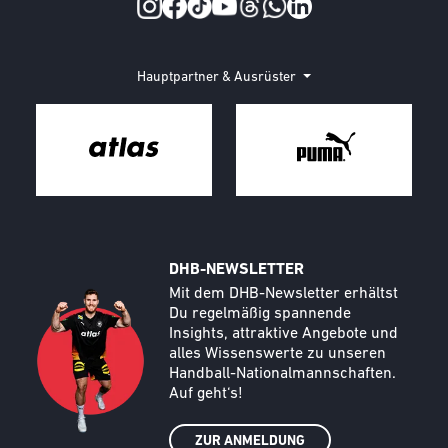
Social Media
Hauptpartner & Ausrüster
DHB-NEWSLETTER
Call to action image
Text
Mit dem DHB-Newsletter erhältst
Du regelmäßig spannende
Insights, attraktive Angebote und
alles Wissenswerte zu unseren
Handball-Nationalmannschaften.
Auf geht‘s!
ZUR ANMELDUNG