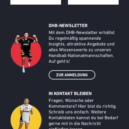
DHB-NEWSLETTER
Call to action image
Text
Mit dem DHB-Newsletter erhältst
Du regelmäßig spannende
Insights, attraktive Angebote und
alles Wissenswerte zu unseren
Handball-Nationalmannschaften.
Auf geht‘s!
ZUR ANMELDUNG
IN KONTAKT BLEIBEN
Call to action image
Text
Fragen, Wünsche oder
Kommentare? Hier bist du richtig.
Schreib uns einfach. Weitere
Kontaktdaten kannst du bei Bedarf
gerne mit in die Nachricht