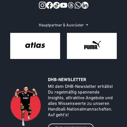
Social Media
Hauptpartner & Ausrüster
DHB-NEWSLETTER
Call to action image
Text
Mit dem DHB-Newsletter erhältst
Du regelmäßig spannende
Insights, attraktive Angebote und
alles Wissenswerte zu unseren
Handball-Nationalmannschaften.
Auf geht‘s!