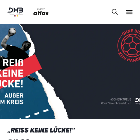
„REISS KEINE LÜCKE!“