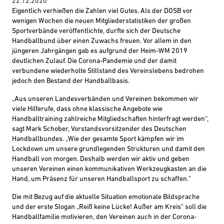
22.12.2020
Eigentlich verhi
e
ßen die Zahlen viel Gutes.
Als der DOSB vor
wenigen Wochen die neuen Mitgliederstatistiken der großen
Sportverbände veröffentlichte, durfte sich der Deutsche
Handballbund über einen Zuwachs
freuen
. V
or allem in den
jüngeren Jahrgängen
gab es aufgrund der Heim-WM 2019
deutlichen
Zulauf.
Die Corona-Pandemie und der damit
verbundene wiederholte Stillstand des Vereinsleben
s bedrohen
jedoch den Bestand
der Handballbasis
.
„
Aus unseren Landesverbänden und Vereinen bekommen wir
viele Hilferufe
, dass ohne klassische Angebote wie
Handballtraining zahlreiche Mitgliedschaften hinterfragt werden
“,
sagt Mark Schober, Vorstandsvorsitzender des Deutschen
Handballbundes
. „Wie der gesamte Sport kämpfen wir
im
Lockdown um unsere grundlegenden Strukturen und damit den
Handball von morgen
.
Deshalb werden wir aktiv und geben
u
nseren Vereinen einen kommunikativen Werkzeugkasten an die
Hand
, um Präsenz für unseren Handballsport zu schaffen
.“
Die mit
Bezug auf die
aktuelle Situation
emotionale
Bildsprache
und der erste Slogan „Reiß keine Lücke!
Außer am Kreis
“
soll die
Handballfamilie motivieren, den Vereinen auch in der Corona-