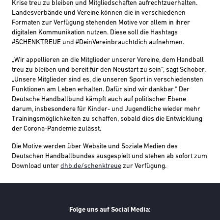
Krise treu zu bleiben und Mitgliedschaften aufrechtzuerhalten.
Landesverbände und Vereine können die in verschiedenen
Formaten zur Verfügung stehenden Motive
vor allem
in ihrer
digital
en Kommunikation
nutzen
.
Diese soll die Hashtags
#SCHENKTREUE und #DeinVereinbrauchtdich aufnehmen.
„
Wir
appellieren
an
die Mitglieder
unsere
r
Verein
e, dem Handball
treu zu bleiben und bereit für den Neustart zu sein“, sagt Schober.
„Unsere Mitglieder sind es, die unseren Sport in verschiedensten
Funktionen am Leben erhalten
. Dafür sind wir dankbar.“
Der
Deutsche Handballbund kämpft auch auf politischer Ebene
darum, insbesondere für Kinder- und Jugendliche wieder mehr
Trainingsmöglichkeiten zu schaffen, sobald dies
die Entwicklung
der Corona-Pandemie zulässt.
Die Motive
werden über Website und Soziale Medien des
Deutschen Handballbundes ausgespielt und
stehen ab sofort zum
Download unter
dhb.de/
schenktreue
zur Verfügung.
Folge uns auf Social Media: