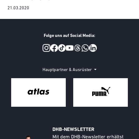
21.03.2020
Folge uns auf Social Media:
Social Media
Hauptpartner & Ausrüster
DHB-NEWSLETTER
Call to action image
Text
Mit dem DHB-Newsletter erhältst