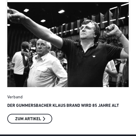
Ein Beitrag geteilt von DHB Talents (@dhb_talents)
Verband
Ver
DER GUMMERSBACHER KLAUS BRAND WIRD 85 JAHRE ALT
SMI
ZUM ARTIKEL