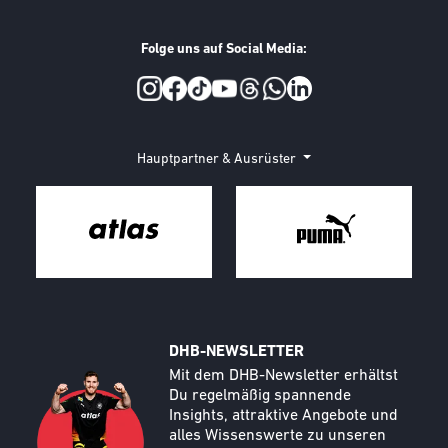
Folge uns auf Social Media:
Social Media
Hauptpartner & Ausrüster
DHB-NEWSLETTER
Call to action image
Text
Mit dem DHB-Newsletter erhältst
Du regelmäßig spannende
Insights, attraktive Angebote und
alles Wissenswerte zu unseren