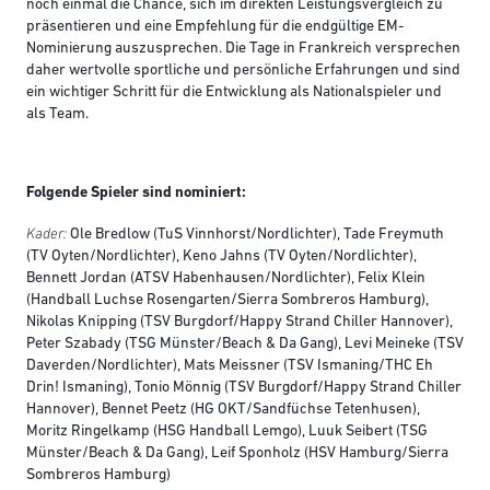
noch einmal die Chance, sich im direkten Leistungsvergleich zu
präsentieren und eine Empfehlung für die endgültige EM-
Nominierung auszusprechen. Die Tage in Frankreich versprechen
daher wertvolle sportliche und persönliche Erfahrungen und sind
ein wichtiger Schritt für die Entwicklung als Nationalspieler und
als Team.
Folgende Spieler sind nominiert:
Kader:
Ole Bredlow (TuS Vinnhorst/Nordlichter), Tade Freymuth
(TV Oyten/Nordlichter), Keno Jahns (TV Oyten/Nordlichter),
Bennett Jordan (ATSV Habenhausen/Nordlichter), Felix Klein
(Handball Luchse Rosengarten/Sierra Sombreros Hamburg),
Nikolas Knipping (TSV Burgdorf/Happy Strand Chiller Hannover),
Peter Szabady (TSG Münster/Beach & Da Gang), Levi Meineke (TSV
Daverden/Nordlichter), Mats Meissner (TSV Ismaning/THC Eh
Drin! Ismaning), Tonio Mönnig (TSV Burgdorf/Happy Strand Chiller
Hannover), Bennet Peetz (HG OKT/Sandfüchse Tetenhusen),
Moritz Ringelkamp (HSG Handball Lemgo), Luuk Seibert (TSG
Münster/Beach & Da Gang), Leif Sponholz (HSV Hamburg/Sierra
Sombreros Hamburg)