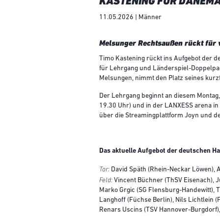
KASTENING FÜR DÄNEMA
11.05.2026 | Männer
Melsunger Rechtsaußen rückt für v
Timo Kastening rückt ins Aufgebot der 
für Lehrgang und Länderspiel-Doppelpac
Melsungen, nimmt den Platz seines kurzf
Der Lehrgang beginnt an diesem Montag, 
19.30 Uhr) und in der LANXESS arena in K
über die Streamingplattform Joyn und de
Das aktuelle Aufgebot der deutschen H
Tor:
David Späth (Rhein-Neckar Löwen), A
Feld:
Vincent Büchner (ThSV Eisenach), Ju
Marko Grgic (SG Flensburg-Handewitt), 
Langhoff (Füchse Berlin), Nils Lichtlein
Renars Uscins (TSV Hannover-Burgdorf),