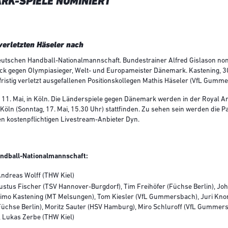
RK-SPIELE NOMINIERT
erletzten Häseler nach
deutschen Handball-Nationalmannschaft. Bundestrainer Alfred Gislason n
k gegen Olympiasieger, Welt- und Europameister Dänemark. Kastening, 3
ristig verletzt ausgefallenen Positionskollegen Mathis Häseler (VfL Gumme
11. Mai, in Köln. Die Länderspiele gegen Dänemark werden in der Royal Ar
öln (Sonntag, 17. Mai, 15.30 Uhr) stattfinden. Zu sehen sein werden die P
n kostenpflichtigen Livestream-Anbieter Dyn.
andball-Nationalmannschaft:
ndreas Wolff (THW Kiel)
stus Fischer (TSV Hannover-Burgdorf), Tim Freihöfer (Füchse Berlin), Jo
Timo Kastening (MT Melsungen), Tom Kiesler (VfL Gummersbach), Juri Kno
 (Füchse Berlin), Moritz Sauter (HSV Hamburg), Miro Schluroff (VfL Gummer
 Lukas Zerbe (THW Kiel)