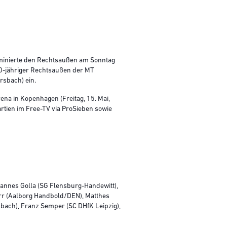
ominierte den Rechtsaußen am Sonntag
0-jähriger Rechtsaußen der MT
rsbach) ein.
ena in Kopenhagen (Freitag, 15. Mai,
artien im Free-TV via ProSieben sowie
hannes Golla (SG Flensburg-Handewitt),
rr (Aalborg Handbold/DEN), Matthes
sbach), Franz Semper (SC DHfK Leipzig),