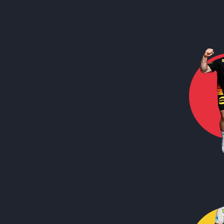
Call to action image
Call to action image