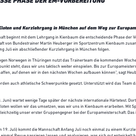
ISSE PHASE DER EM-VORBEREITUNG
 Kloten und Kurzlehrgang in München auf dem Weg zur Europam
ft beginnt mit dem Lehrgang in Kienbaum die entscheidende Phase der Vo
haft von Bundestrainer Martin Heuberger im Sportzentrum Kienbaum zusa
ang Juli ein abschließender Kurzlehrgang in München folgen.
egen Norwegen in Thüringen nutzt das Trainerteam die kommenden Wochen
unkt steht, dass wir uns taktisch weiter einspielen. Bis zur Europameistersc
affen, auf denen wir in den nächsten Wochen aufbauen können“, sagt Heub
den auch athletische Schwerpunkte gesetzt. Unterstützt wird das Team da
. Juni) wartet wenige Tage später der nächste internationale Härtetest. Dort
loten wollen wir das umsetzen, was wir uns in Kienbaum erarbeiten. Mit S
gleichzeitig unser erster Gruppengegner bei der Europameisterschaft. Das i
 19. Juli)
kommt die Mannschaft Anfang Juli noch einmal zu einem Kurz
inmal Revue passieren lassen und analysieren, was sich gut entwickelt h