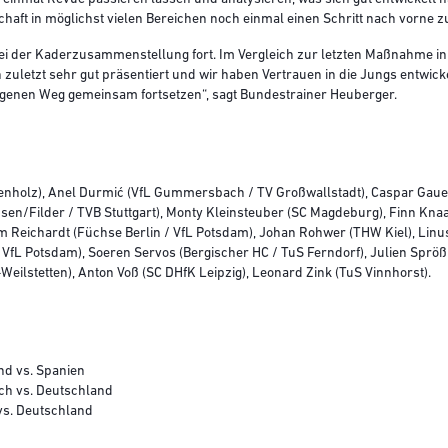
schaft in möglichst vielen Bereichen noch einmal einen Schritt nach vorne 
bei der Kaderzusammenstellung fort. Im Vergleich zur letzten Maßnahme in
zuletzt sehr gut präsentiert und wir haben Vertrauen in die Jungs entwicke
genen Weg gemeinsam fortsetzen“, sagt Bundestrainer Heuberger.
holz), Anel Durmić (VfL Gummersbach / TV Großwallstadt), Caspar Gauer
n/Filder / TVB Stuttgart), Monty Kleinsteuber (SC Magdeburg), Finn Kn
m Reichardt (Füchse Berlin / VfL Potsdam), Johan Rohwer (THW Kiel), Lin
/ VfL Potsdam), Soeren Servos (Bergischer HC / TuS Ferndorf), Julien Sprö
Weilstetten), Anton Voß (SC DHfK Leipzig), Leonard Zink (TuS Vinnhorst).
nd vs. Spanien
ch vs. Deutschland
vs. Deutschland