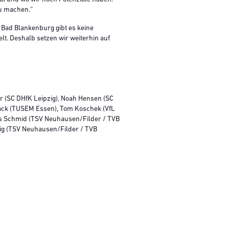
zu machen.“
 Bad Blankenburg gibt es keine
lt. Deshalb setzen wir weiterhin auf
 (SC DHfK Leipzig), Noah Hensen (SC
aack (TUSEM Essen), Tom Koschek (VfL
us Schmid (TSV Neuhausen/Filder / TVB
ßig (TSV Neuhausen/Filder / TVB