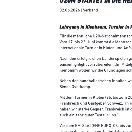
U20M STARTET IN DIE HE
02.06.2026 | Verband
Lehrgang in Kienbaum, Turnier in
Für die männliche U20-Nationalmannscha
Vom 17. bis 22. Juni kommt die Mannsc
internationale Turnier in Kloten und Anf
Nach den erfolgreichen Länderspielen g
Saisonhighlight vorzubereiten. „Im Mittelp
Kienbaum wollen wir die Grundlagen sch
Neben den handballerischen Inhalten wer
Simon Overkamp.
Mit dem Turnier in Kloten (26. bis zum 28
Frankreich und Gastgeber Schweiz. „In K
haben wir starke Gegner. Frankreich ist 
auch ein sehr guter Test für uns.“
Vor dem EM-Start (EHF EURO, 08. bis zum
werden das vergangene halbe Jahr noch e