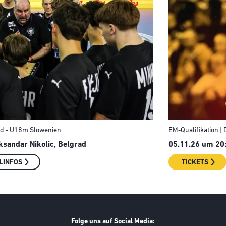
nd - U18m Slowenien
EM-Qualifikation |
ksandar Nikolic, Belgrad
05.11.26 um 20:
LINFOS
TICKETS
Folge uns auf Social Media: