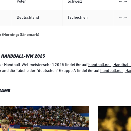
Polen
Schweiz
-- : --
Deutschland
Tschechien
-- : --
A (Herning/Dänemark)
R HANDBALL-WM 2025
ur Handball-Weltmeisterschaft 2025 findet ihr auf
handball.net | Handbal
e und die Tabelle der "deutschen" Gruppe A findet ihr auf
handball.net | H
TEAMS