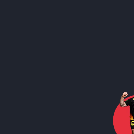
Social Media
Call to action image