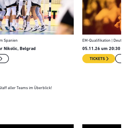
8m Spanien
EM-Qualifikation | Deutsch
r Nikolic, Belgrad
05.11.26 um 20:30 Uhr
TICKETS
SP
taff aller Teams im Überblick!