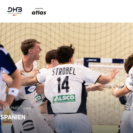
34:26 gegen Südkorea: U18 beendet WM auf Platz 13
VERSÖHNLICHER ABSCHLUSS MIT TEMPO 
ALLE NEWS