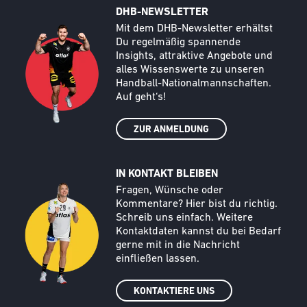
DHB-NEWSLETTER
Call to action image
Text
Mit dem DHB-Newsletter erhältst
Du regelmäßig spannende
Insights, attraktive Angebote und
alles Wissenswerte zu unseren
Handball-Nationalmannschaften.
Auf geht‘s!
ZUR ANMELDUNG
IN KONTAKT BLEIBEN
Call to action image
Text
Fragen, Wünsche oder
Kommentare? Hier bist du richtig.
Schreib uns einfach. Weitere
Kontaktdaten kannst du bei Bedarf
gerne mit in die Nachricht
einfließen lassen.
KONTAKTIERE UNS