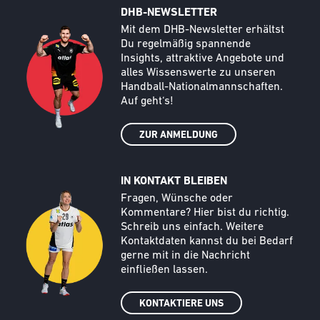
DHB-NEWSLETTER
Call to action image
Text
Mit dem DHB-Newsletter erhältst
Du regelmäßig spannende
Insights, attraktive Angebote und
alles Wissenswerte zu unseren
Handball-Nationalmannschaften.
Auf geht‘s!
ZUR ANMELDUNG
IN KONTAKT BLEIBEN
Call to action image
Text
Fragen, Wünsche oder
Kommentare? Hier bist du richtig.
Schreib uns einfach. Weitere
Kontaktdaten kannst du bei Bedarf
gerne mit in die Nachricht
einfließen lassen.
KONTAKTIERE UNS