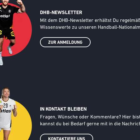
DHB-NEWSLETTER
Text
Mit dem DHB-Newsletter erhältst Du regelmäßi
Wissenswerte zu unseren Handball-Nationalma
ZUR ANMELDUNG
IN KONTAKT BLEIBEN
Text
Fragen, Wünsche oder Kommentare? Hier bist d
kannst du bei Bedarf gerne mit in die Nachrich
KONTAKTIERE UNS