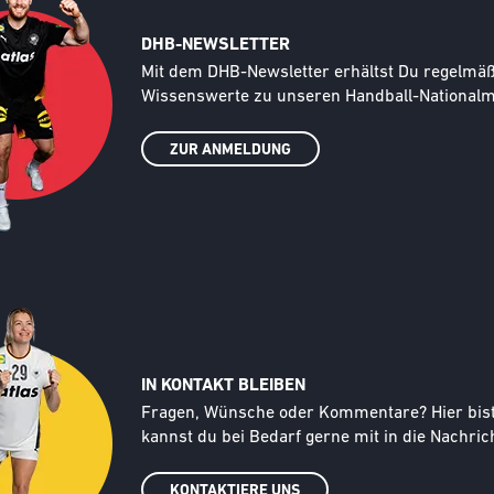
DHB-NEWSLETTER
Text
Mit dem DHB-Newsletter erhältst Du regelmäßi
Wissenswerte zu unseren Handball-Nationalma
ZUR ANMELDUNG
IN KONTAKT BLEIBEN
Text
Fragen, Wünsche oder Kommentare? Hier bist d
kannst du bei Bedarf gerne mit in die Nachrich
KONTAKTIERE UNS