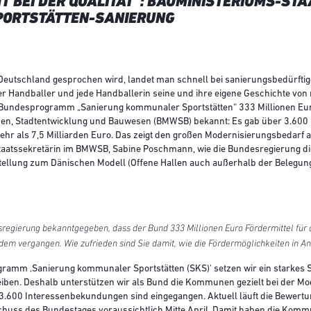
 BEI DER QUALITÄT": BAUMINISTERIUMS-ST
PORTSTÄTTEN-SANIERUNG
 Deutschland gesprochen wird, landet man schnell bei sanierungsbedürfti
der Handballer und jede Handballerin seine und ihre eigene Geschichte vo
das Bundesprogramm „Sanierung kommunaler Sportstätten“ 333 Millionen Eu
n, Stadtentwicklung und Bauwesen (BMWSB) bekannt: Es gab über 3.600 P
 als 7,5 Milliarden Euro. Das zeigt den großen Modernisierungsbedarf an
Staatssekretärin im BMWSB, Sabine Poschmann, wie die Bundesregierung die
ellung zum Dänischen Modell (Offene Hallen auch außerhalb der Belegungs
regierung bekanntgegeben, dass der Bund 333 Millionen Euro Fördermittel für
eitdem vergangen. Wie zufrieden sind Sie damit, wie die Fördermöglichkeiten i
amm ‚Sanierung kommunaler Sportstätten (SKS)‘ setzen wir ein starkes S
iben. Deshalb unterstützen wir als Bund die Kommunen gezielt bei der Mod
3.600 Interessenbekundungen sind eingegangen. Aktuell läuft die Bewertun
uss des Bundestages voraussichtlich Mitte April. Damit haben die Komm