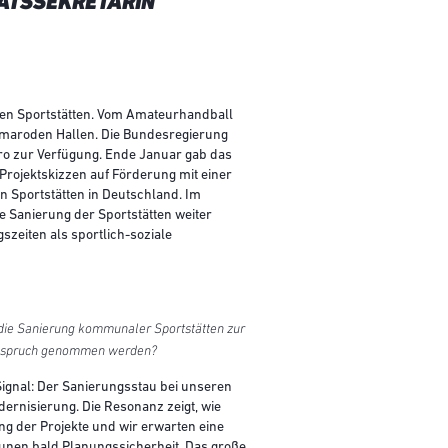
AATSSEKRETÄRIN
gen Sportstätten. Vom Amateurhandball
n maroden Hallen. Die Bundesregierung
ro zur Verfügung. Ende Januar gab das
rojektskizzen auf Förderung mit einer
 Sportstätten in Deutschland. Im
 Sanierung der Sportstätten weiter
zeiten als sportlich-soziale
 die Sanierung kommunaler Sportstätten zur
n Anspruch genommen werden?
ignal: Der Sanierungsstau bei unseren
ernisierung. Die Resonanz zeigt, wie
g der Projekte und wir erwarten eine
unen bald Planungssicherheit. Das große