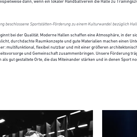
o beispielweise dann, wenn ein lokaler Handballverein die Halle zu Traini
ung beschlossene Sportstätten-Förderung zu einem Kulturwandel bezüglich Hall
ginnt bei der Qualität. Moderne Hallen schaffen eine Atmosphäre, in der 
ageslicht, durchdachte Raumkonzepte und gute Materialien machen einen Un
r: multifunktional, flexibel nutzbar und mit einer größeren architektonisch
heitsvorsorge und Gemeinschaft zusammenbringen. Unsere Förderung trägt
n als gut gestaltete Orte, die das Miteinander stärken und in denen Sport