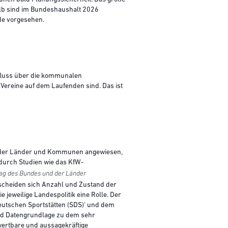
halb sind im Bundeshaushalt 2026
nde vorgesehen.
sfluss über die kommunalen
ereine auf dem Laufenden sind. Das ist
ung der Länder und Kommunen angewiesen,
 durch Studien wie das KfW-
trag des Bundes und der Länder
rscheiden sich Anzahl und Zustand der
jeweilige Landespolitik eine Rolle. Der
 Deutschen Sportstätten (SDS)‘ und dem
und Datengrundlage zu dem sehr
wertbare und aussagekräftige