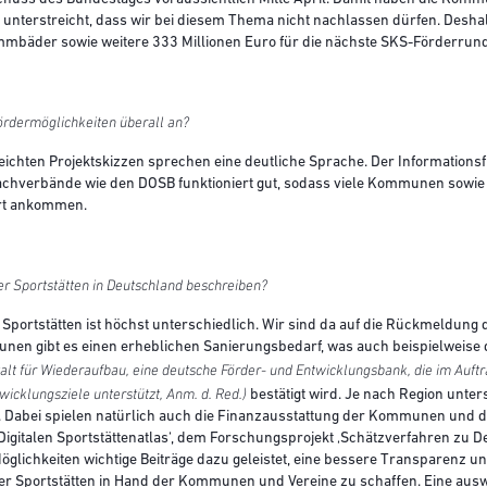
s unterstreicht, dass wir bei diesem Thema nicht nachlassen dürfen. Des
immbäder sowie weitere 333 Millionen Euro für die nächste SKS-Förderru
rdermöglichkeiten überall an?
reichten Projektskizzen sprechen eine deutliche Sprache. Der Information
chverbände wie den DOSB funktioniert gut, sodass viele Kommunen sowie V
 Ort ankommen.
r Sportstätten in Deutschland beschreiben?
en Sportstätten ist höchst unterschiedlich. Wir sind da auf die Rückmeld
munen gibt es einen erheblichen Sanierungsbedarf, was auch beispielweise
talt für Wiederaufbau, eine deutsche Förder- und Entwicklungsbank, die im Auf
wicklungsziele unterstützt, Anm. d. Red.)
bestätigt wird. Je nach Region unte
Dabei spielen natürlich auch die Finanzausstattung der Kommunen und die 
n ‚Digitalen Sportstättenatlas‘, dem Forschungsprojekt ‚Schätzverfahren zu
öglichkeiten wichtige Beiträge dazu geleistet, eine bessere Transparenz 
der Sportstätten in Hand der Kommunen und Vereine zu schaffen. Eine aus