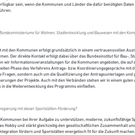
rfügbar sein, wenn die Kommunen und Länder die dafür benötigten Daten z
führen.
 Bundesministeriums für Wohnen, Stadtentwicklung und Bauwesen mit den Ko
mit den Kommunen erfolgt grundsätzlich in einem vertrauensvollen Aust
n. Der direkte Kontakt erfolgt dabei über das Bundesinstitut für Bau-, S
n wir Informationsveranstaltungen für die Kommunen angeboten, die auf s
zweiten Phase des Verfahrens Antrags- bzw. Koordinierungsgespräche mit
 Fragen, sondern auch um die Qualifizierung der Antragsunterlagen und g
rungen der Projekte. Auch mit den Verbänden stehen wir in einem guten Au
 in die Weiterentwicklung des Programms einfließen.
regierung mit dieser Sportstätten-Förderung?
ie Kommunen bei ihrer Aufgabe zu unterstützen, moderne, zukunftsfähige S
es Hobby und stärkt gleichzeitig den gesellschaftlichen Zusammenhalt und 
 Integration fördern und Sportstätten energetisch fit für die Zukunft machen