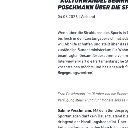
"KULTURWANDEL BEGINNT
POSCHMANN ÜBER DIE S
04.03.2026 | Verband
Wenn über die Strukturen des Sports in
bis hoch in den Leistungsbereich hat je
will Abhilfe schaffen und stellt über 
zuständige Bundesministerium für Wohne
beantragten Gesamtfördersumme von mehr
Interview erklärt die Parlamentarische 
vorantreiben möchte und bezieht auch St
Begegnungszentren).
Frau Poschmann, im Oktober hat die Bundes
Verfügung stellt. Rund fünf Monate sind s
Sabine Poschmann:
Mit dem Bundesprogr
Sportanlagen darf kein Dauerzustand ble
dringend der Handlungsbedarf ist. Über 
Entscheidung durch den Haushaltsaussch