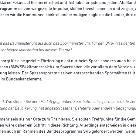
 klaren Fokus auf Barrierefreiheit und Teilhabe für jede und jeden. Als Bun
rogramm setzen wir gezielte Impulse, stoßen Investitionen an und zeigen,
rken wir die Kommunen konkret und ermutigen zugleich die Länder, ihre eig
hl das Bauministerium als auch das Sportministerium. Für den DHB-Präsidenten 
eser beiden Ministerien bei diesem Thema?
sorgt für eine gezielte Förderung nicht nur beim Sport, sondern auch bei 
sen (BMWSB) kümmert sich um Sportstätten, die vor allem dem Vereins- u
lung leisten. Der Spitzensport mit seinen entsprechenden Sportstätten fäll
t im Bundeskanzleramt.
lt. Wie stehen Sie dem Modell gegenüber, Sporthallen als sportlich-soziale Zen
Nutzung der Bevölkerung, mit angeschlossener Cafeteria oder anderen Begegnun
 mehr sein als nur Orte zum Trainieren. Sie sollten Treffpunkte für die Ge
llen wäre daher ein Schritt in diese Richtung. Allerdings entscheiden in d
nnen auch im Rahmen des Bundesprogramms SKS gefördert werden, wenn s