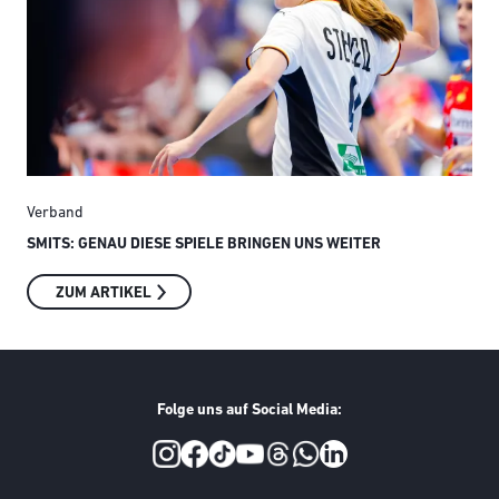
Verband
Ver
SMITS: GENAU DIESE SPIELE BRINGEN UNS WEITER
AUS
INT
ZUM ARTIKEL
Folge uns auf Social Media:
Social Media