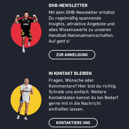
DHB-NEWSLETTER
Call to action image
Text
Mit dem DHB-Newsletter erhältst
Du regelmäßig spannende
Insights, attraktive Angebote und
alles Wissenswerte zu unseren
Handball-Nationalmannschaften.
Auf geht‘s!
ZUR ANMELDUNG
IN KONTAKT BLEIBEN
Call to action image
Text
Fragen, Wünsche oder
Kommentare? Hier bist du richtig.
Schreib uns einfach. Weitere
Kontaktdaten kannst du bei Bedarf
gerne mit in die Nachricht
einfließen lassen.
KONTAKTIERE UNS