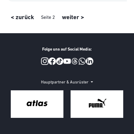
Seitennummerierung
Vorherige Seite
Nächste Seite
< zurück
weiter >
Seite 2
Folge uns auf Social Media:
Social Media
Hauptpartner & Ausrüster