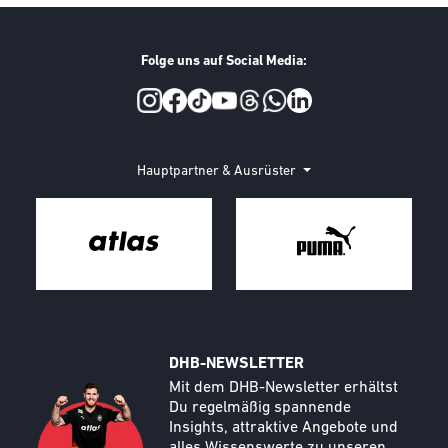
Folge uns auf Social Media:
Social Media
Hauptpartner & Ausrüster
DHB-NEWSLETTER
Call to action image
Text
Mit dem DHB-Newsletter erhältst
Du regelmäßig spannende
Insights, attraktive Angebote und