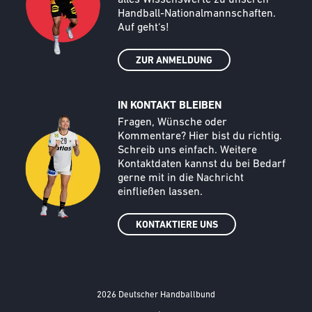
alles Wissenswerte zu unseren
Handball-Nationalmannschaften.
Auf geht‘s!
ZUR ANMELDUNG
IN KONTAKT BLEIBEN
Call to action image
Text
Fragen, Wünsche oder
Kommentare? Hier bist du richtig.
Schreib uns einfach. Weitere
Kontaktdaten kannst du bei Bedarf
gerne mit in die Nachricht
einfließen lassen.
KONTAKTIERE UNS
2026 Deutscher Handballbund