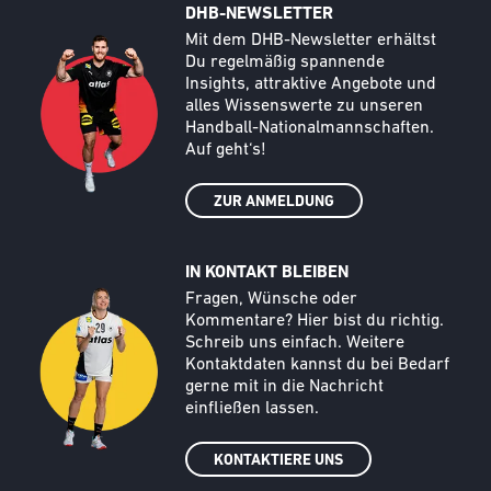
DHB-NEWSLETTER
Call to action image
Text
Mit dem DHB-Newsletter erhältst
Du regelmäßig spannende
Insights, attraktive Angebote und
alles Wissenswerte zu unseren
Handball-Nationalmannschaften.
Auf geht‘s!
ZUR ANMELDUNG
IN KONTAKT BLEIBEN
Call to action image
Text
Fragen, Wünsche oder
Kommentare? Hier bist du richtig.
Schreib uns einfach. Weitere
Kontaktdaten kannst du bei Bedarf
gerne mit in die Nachricht
einfließen lassen.
KONTAKTIERE UNS