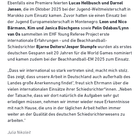
Ebenfalls eine Premiere feierten
Lucas Hellbusch und Darnel
Jansen
, die im Oktober 2025 bei der Jugend-Weltmeisterschaft in
Marokko zum Einsatz kamen. Zuvor hatten sie einen Einsatz bei
der Jugend Europameisterschaft in Montenegro.
Leon und Nico
Bärmann, Kim und Janica Büschgens
sowie
Pelin Odabas/Lynn
van Os
sammelten im EHF Young Referee Project erste
internationale Erfahrungen - und die Beachhandball-
Schiedsrichter
Bjarne Deiters/Jesper Stumpfe
wurden als erstes
deutschen Gespann seit 20 Jahren für die World Games nominiert
und kamen zudem bei der Beachhandball-EM 2025 zum Einsatz.
„Dass wir international so stark vertreten sind, macht mich stolz.
Das zeigt, dass unsere Arbeit in Deutschland auch außerhalb des
Landes große Anerkennung findet“, freut sich Ehrmann über die
vielen internationalen Einsätze ihrer Schiedsrichter*innen. „Neben
der Tatsache, dass wir dort natürlich die Aufgaben sehr gut
erledigen müssen, nehmen wir immer wieder neue Erkenntnisse
mit nach Hause, die uns in der täglichen Arbeit helfen immer
weiter an der Qualität des deutschen Schiedsrichterwesens zu
arbeiten.“
Julia Nikoleit