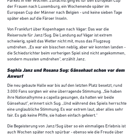
Parkett in vier Wochen. Zunächst ging es für den European Cup
der Frauen nach Luxemburg, ein Wochenende später im
European Cup der Männer nach Belgien - und keine sieben Tage
später eben auf die Färoer Inseln.
Von Frankfurt über Kopenhagen nach Vágar: Das war die
Reiseroute für Janz/Sug. Die Landung auf Vágar ist extrem
schwierig, spielt das Wetter nicht mit, muss das Flugzeug
umdrehen. „Es war ein bisschen neblig, aber wir konnten landen -
die Schiedsrichter beim vorherigen Spiel sind nicht angekommen,
sondern mussten umdrehen“, erzählt Janz.
Sophia Janz und Rosana Sug: Gänsehaut schon vor dem
Anwurf
Die neu gebaute Halle war bis auf den letzten Platz besetzt, rund
3.000 Fans sorgten wir eine überragende Stimmung. „Sie haben
ihre Nationalhymne a capella gesungen, da hatten wir beide
Gänsehaut“, erinnert sich Sug. „Und während des Spiels herrschte
eine unglaubliche Stimmung. Es war extrem laut, aber alles sehr
fair. Es gab keine Pfiffe, sie haben einfach gefeiert.“
Die Begeisterung von Janz/Sug über so ein einmaliges Erlebnis ist
auch Wochen später noch spürbar - ebenso wie die Freude über