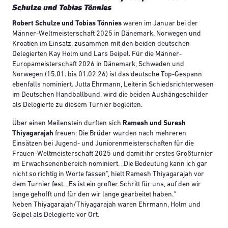
Schulze und Tobias Tönnies
Robert Schulze und Tobias Tönnies
waren im Januar bei der
Männer-Weltmeisterschaft 2025 in Dänemark, Norwegen und
Kroatien im Einsatz, zusammen mit den beiden deutschen
Delegierten Kay Holm und Lars Geipel. Für die Männer-
Europameisterschaft 2026 in Dänemark, Schweden und
Norwegen (15.01. bis 01.02.26) ist das deutsche Top-Gespann
ebenfalls nominiert. Jutta Ehrmann, Leiterin Schiedsrichterwesen
im Deutschen Handballbund, wird die beiden Aushängeschilder
als Delegierte zu diesem Turnier begleiten.
Über einen Meilenstein durften sich
Ramesh und Suresh
Thiyagarajah
freuen: Die Brüder wurden nach mehreren
Einsätzen bei Jugend- und Juniorenmeisterschaften für die
Frauen-Weltmeisterschaft 2025 und damit ihr erstes Großturnier
im Erwachsenenbereich nominiert. „Die Bedeutung kann ich gar
nicht so richtig in Worte fassen“, hielt Ramesh Thiyagarajah vor
dem Turnier fest. „Es ist ein großer Schritt für uns, auf den wir
lange gehofft und für den wir lange gearbeitet haben.“
Neben Thiyagarajah/Thiyagarajah waren Ehrmann, Holm und
Geipel als Delegierte vor Ort.