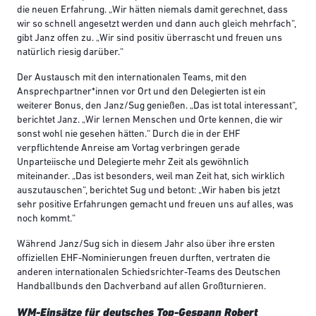
die neuen Erfahrung. „Wir hätten niemals damit gerechnet, dass
wir so schnell angesetzt werden und dann auch gleich mehrfach“,
gibt Janz offen zu. „Wir sind positiv überrascht und freuen uns
natürlich riesig darüber.“
Der Austausch mit den internationalen Teams, mit den
Ansprechpartner*innen vor Ort und den Delegierten ist ein
weiterer Bonus, den Janz/Sug genießen. „Das ist total interessant“,
berichtet Janz. „Wir lernen Menschen und Orte kennen, die wir
sonst wohl nie gesehen hätten.“ Durch die in der EHF
verpflichtende Anreise am Vortag verbringen gerade
Unparteiische und Delegierte mehr Zeit als gewöhnlich
miteinander. „Das ist besonders, weil man Zeit hat, sich wirklich
auszutauschen“, berichtet Sug und betont: „Wir haben bis jetzt
sehr positive Erfahrungen gemacht und freuen uns auf alles, was
noch kommt.“
Während Janz/Sug sich in diesem Jahr also über ihre ersten
offiziellen EHF-Nominierungen freuen durften, vertraten die
anderen internationalen Schiedsrichter-Teams des Deutschen
Handballbunds den Dachverband auf allen Großturnieren.
WM-Einsätze für deutsches Top-Gespann Robert