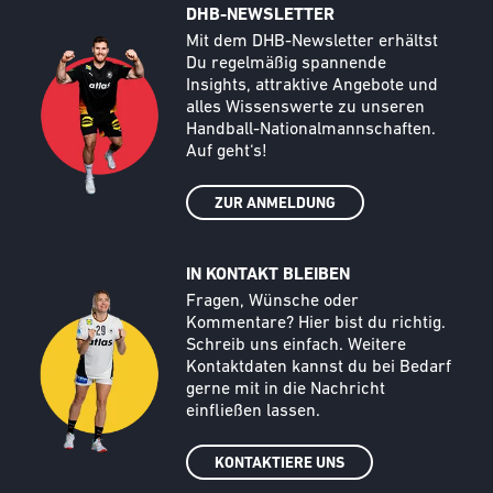
DHB-NEWSLETTER
Call to action image
Text
Mit dem DHB-Newsletter erhältst
Du regelmäßig spannende
Insights, attraktive Angebote und
alles Wissenswerte zu unseren
Handball-Nationalmannschaften.
Auf geht‘s!
ZUR ANMELDUNG
IN KONTAKT BLEIBEN
Call to action image
Text
Fragen, Wünsche oder
Kommentare? Hier bist du richtig.
Schreib uns einfach. Weitere
Kontaktdaten kannst du bei Bedarf
gerne mit in die Nachricht
einfließen lassen.
KONTAKTIERE UNS