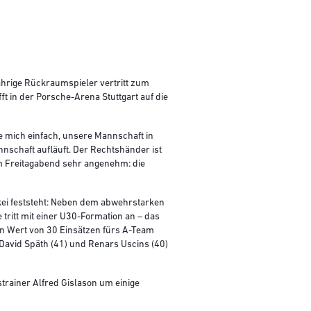
ährige Rückraumspieler vertritt zum
t in der Porsche-Arena Stuttgart auf die
eue mich einfach, unsere Mannschaft in
nnschaft aufläuft. Der Rechtshänder ist
am Freitagabend sehr angenehm: die
rkei feststeht: Neben dem abwehrstarken
ritt mit einer U30-Formation an – das
en Wert von 30 Einsätzen fürs A-Team
, David Späth (41) und Renars Uscins (40)
rainer Alfred Gislason um einige