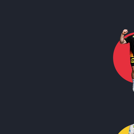
Call to action image
Call to action image