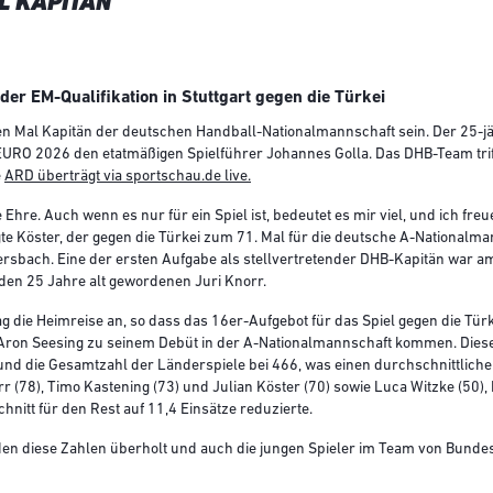
L KAPITÄN
r EM-Qualifikation in Stuttgart gegen die Türkei
en Mal Kapitän der deutschen Handball-Nationalmannschaft sein. Der 25-j
 EURO 2026 den etatmäßigen Spielführer Johannes Golla. Das DHB-Team triff
e
ARD überträgt via sportschau.de live.
 Ehre. Auch wenn es nur für ein Spiel ist, bedeutet es mir viel, und ich fr
agte Köster, der gegen die Türkei zum 71. Mal für die deutsche A-Nationalma
ersbach. Eine der ersten Aufgabe als stellvertretender DHB-Kapitän war 
en 25 Jahre alt gewordenen Juri Knorr.
ag die Heimreise an, so dass das 16er-Aufgebot für das Spiel gegen die Tü
Aron Seesing zu seinem Debüt in der A-Nationalmannschaft kommen. Diese t
n und die Gesamtzahl der Länderspiele bei 466, was einen durchschnittlich
orr (78), Timo Kastening (73) und Julian Köster (70) sowie Luca Witzke (50)
Schnitt für den Rest auf 11,4 Einsätze reduzierte.
n diese Zahlen überholt und auch die jungen Spieler im Team von Bundest