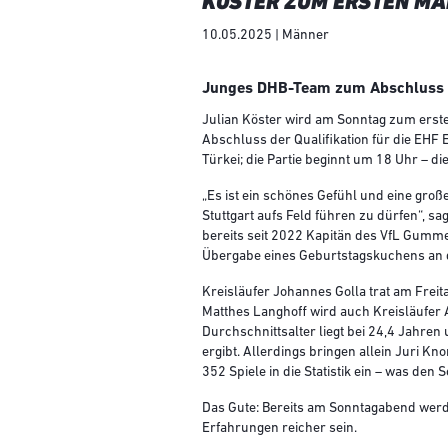
KÖSTER ZUM ERSTEN MA
10.05.2025 | Männer
Junges DHB-Team zum Abschluss de
Julian Köster wird am Sonntag zum erst
Abschluss der Qualifikation für die EHF
Türkei; die Partie beginnt um 18 Uhr – di
„Es ist ein schönes Gefühl und eine große
Stuttgart aufs Feld führen zu dürfen“, s
bereits seit 2022 Kapitän des VfL Gumm
Übergabe eines Geburtstagskuchens an d
Kreisläufer Johannes Golla trat am Freit
Matthes Langhoff wird auch Kreisläufer 
Durchschnittsalter liegt bei 24,4 Jahre
ergibt. Allerdings bringen allein Juri Kn
352 Spiele in die Statistik ein – was den 
Das Gute: Bereits am Sonntagabend werde
Erfahrungen reicher sein.