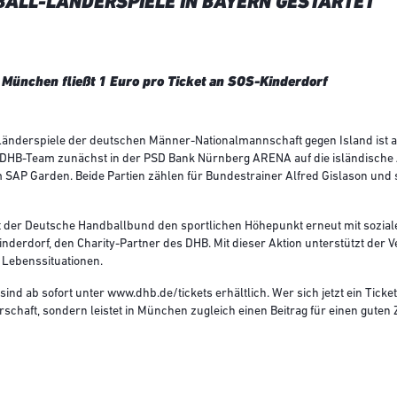
ALL-LÄNDERSPIELE IN BAYERN GESTARTET
 München fließt 1 Euro pro Ticket an SOS-Kinderdorf
-Länderspiele der deutschen Männer-Nationalmannschaft gegen Island ist
as DHB-Team zunächst in der PSD Bank Nürnberg ARENA auf die isländische 
m SAP Garden. Beide Partien zählen für Bundestrainer Alfred Gislason und 
t der Deutsche Handballbund den sportlichen Höhepunkt erneut mit sozia
nderdorf, den Charity-Partner des DHB. Mit dieser Aktion unterstützt der Ve
 Lebenssituationen.
ind ab sofort unter www.dhb.de/tickets erhältlich. Wer sich jetzt ein Ticket
haft, sondern leistet in München zugleich einen Beitrag für einen guten