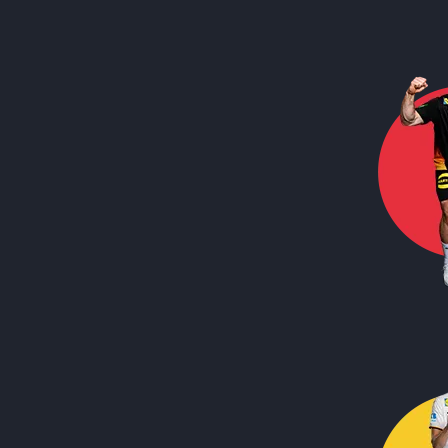
Call to action image
Call to action image