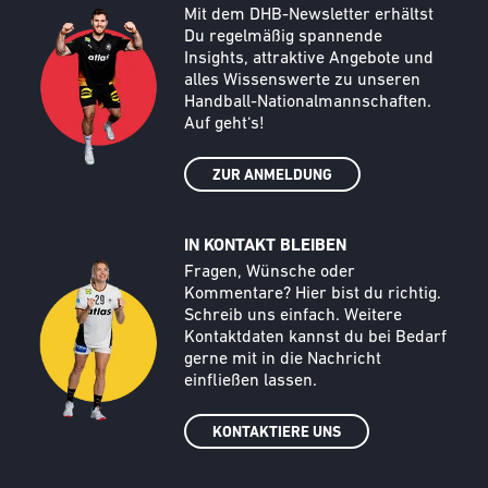
Call to action image
Text
Mit dem DHB-Newsletter erhältst
Du regelmäßig spannende
Insights, attraktive Angebote und
alles Wissenswerte zu unseren
Handball-Nationalmannschaften.
Auf geht‘s!
ZUR ANMELDUNG
IN KONTAKT BLEIBEN
Call to action image
Text
Fragen, Wünsche oder
Kommentare? Hier bist du richtig.
Schreib uns einfach. Weitere
Kontaktdaten kannst du bei Bedarf
gerne mit in die Nachricht
einfließen lassen.
KONTAKTIERE UNS