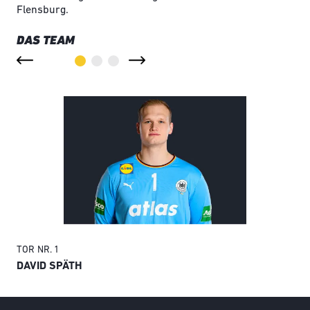
Flensburg.
DAS TEAM
TOR
NR. 1
TO
DAVID SPÄTH
AN