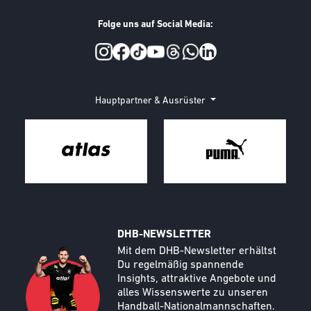
Folge uns auf Social Media:
Social Media
Hauptpartner & Ausrüster
DHB-NEWSLETTER
Call to action image
Text
Mit dem DHB-Newsletter erhältst
Du regelmäßig spannende
Insights, attraktive Angebote und
alles Wissenswerte zu unseren
Handball-Nationalmannschaften.