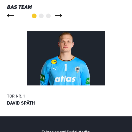
DAS TEAM
TOR
NR. 1
TO
DAVID SPÄTH
AN