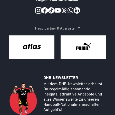
Folge uns auf Social Media:
Social Media
Hauptpartner & Ausrüster
DHB-NEWSLETTER
Call to action image
Text
Mit dem DHB-Newsletter erhältst
Du regelmäßig spannende
Insights, attraktive Angebote und
alles Wissenswerte zu unseren
Handball-Nationalmannschaften.
Auf geht‘s!