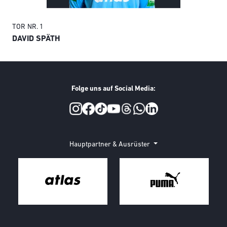
TOR
NR. 1
TO
DAVID SPÄTH
AN
Folge uns auf Social Media:
Social Media
Hauptpartner & Ausrüster