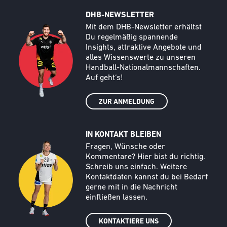
DHB-NEWSLETTER
Call to action image
Text
Mit dem DHB-Newsletter erhältst
Du regelmäßig spannende
Insights, attraktive Angebote und
alles Wissenswerte zu unseren
Handball-Nationalmannschaften.
Auf geht‘s!
ZUR ANMELDUNG
IN KONTAKT BLEIBEN
Call to action image
Text
Fragen, Wünsche oder
Kommentare? Hier bist du richtig.
Schreib uns einfach. Weitere
Kontaktdaten kannst du bei Bedarf
gerne mit in die Nachricht
einfließen lassen.
KONTAKTIERE UNS