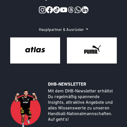
Social Media
Hauptpartner & Ausrüster
DHB-NEWSLETTER
Call to action image
Text
Mit dem DHB-Newsletter erhältst
Du regelmäßig spannende
Insights, attraktive Angebote und
alles Wissenswerte zu unseren
Handball-Nationalmannschaften.
Auf geht‘s!