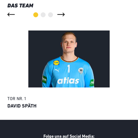
DAS TEAM
TOR
NR. 1
TO
DAVID SPÄTH
AN
Folge uns auf Social Media: