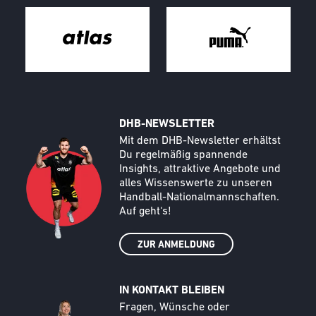
DHB-NEWSLETTER
Call to action image
Text
Mit dem DHB-Newsletter erhältst
Du regelmäßig spannende
Insights, attraktive Angebote und
alles Wissenswerte zu unseren
Handball-Nationalmannschaften.
Auf geht‘s!
ZUR ANMELDUNG
IN KONTAKT BLEIBEN
Call to action image
Text
Fragen, Wünsche oder