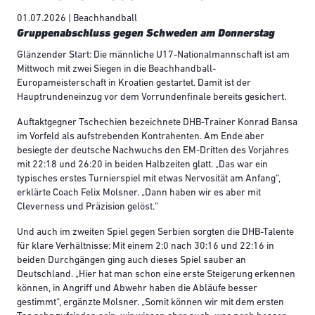
01.07.2026 | Beachhandball
Gruppenabschluss gegen Schweden am Donnerstag
Glänzender Start: Die männliche U17-Nationalmannschaft ist am
Mittwoch mit zwei Siegen in die Beachhandball-
Europameisterschaft in Kroatien gestartet. Damit ist der
Hauptrundeneinzug vor dem Vorrundenfinale bereits gesichert.
Auftaktgegner Tschechien bezeichnete DHB-Trainer Konrad Bansa
im Vorfeld als aufstrebenden Kontrahenten. Am Ende aber
besiegte der deutsche Nachwuchs den EM-Dritten des Vorjahres
mit 22:18 und 26:20 in beiden Halbzeiten glatt. „Das war ein
typisches erstes Turnierspiel mit etwas Nervosität am Anfang“,
erklärte Coach Felix Molsner. „Dann haben wir es aber mit
Cleverness und Präzision gelöst.“
Und auch im zweiten Spiel gegen Serbien sorgten die DHB-Talente
für klare Verhältnisse: Mit einem 2:0 nach 30:16 und 22:16 in
beiden Durchgängen ging auch dieses Spiel sauber an
Deutschland. „Hier hat man schon eine erste Steigerung erkennen
können, in Angriff und Abwehr haben die Abläufe besser
gestimmt“, ergänzte Molsner. „Somit können wir mit dem ersten