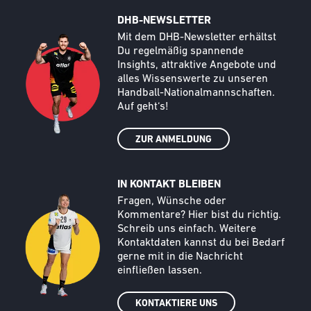
DHB-NEWSLETTER
Call to action image
Text
Mit dem DHB-Newsletter erhältst
Du regelmäßig spannende
Insights, attraktive Angebote und
alles Wissenswerte zu unseren
Handball-Nationalmannschaften.
Auf geht‘s!
ZUR ANMELDUNG
IN KONTAKT BLEIBEN
Call to action image
Text
Fragen, Wünsche oder
Kommentare? Hier bist du richtig.
Schreib uns einfach. Weitere
Kontaktdaten kannst du bei Bedarf
gerne mit in die Nachricht
einfließen lassen.
KONTAKTIERE UNS