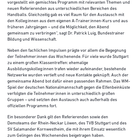
vorgestellt: ein gemischtes Programm mit relevanten Themen und
neuen Referierenden aus unterschiedlichen Bereichen des
Handballs. Gleichzeitig gab es viel Raum für den Austausch mit
den Kolleg:innen aus dem eigenen A-Trainer:innen-Kurs und aus
früheren Jahrgängen – und die Möglichkeit, den Abend
gemeinsam zu verbringen“, sagt Dr. Patrick Luig, Bundestrainer
Bildung und Wissenschaft.
Neben den fachlichen Impulsen prägte vor allem die Begegnung
der Teilnehmer:innen das Wochenende. Für viele wurde Stuttgart
zu einem großen Klassentreffen: ehemalige
Ausbildungskolleg:innen trafen wieder aufeinander, bestehende
Netzwerke wurden vertieft und neue Kontakte geknüpft. Auch der
gemeinsame Abend bot dafür einen passenden Rahmen. Das WM-
Spiel der deutschen Nationalmannschaft gegen die Elfenbeinküste
verfolgten die Teilnehmer:innen in unterschiedlich großen
Gruppen – und setzten den Austausch auch außerhalb des
offiziellen Programms fort.
Ein besonderer Dank gilt den Referierenden sowie den
Demoteams der Rhein-Neckar Löwen, des TVB Stuttgart und des
SV Salamander Kornwestheim, die mit ihrem Einsatz wesentlich
zum Gelingen des Wochenendes beigetragen haben.