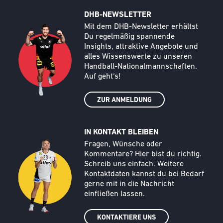
DHB-NEWSLETTER
Call to action image
Text
Mit dem DHB-Newsletter erhältst
Du regelmäßig spannende
Insights, attraktive Angebote und
alles Wissenswerte zu unseren
Handball-Nationalmannschaften.
Auf geht‘s!
ZUR ANMELDUNG
IN KONTAKT BLEIBEN
Call to action image
Text
Fragen, Wünsche oder
Kommentare? Hier bist du richtig.
Schreib uns einfach. Weitere
Kontaktdaten kannst du bei Bedarf
gerne mit in die Nachricht
einfließen lassen.
KONTAKTIERE UNS